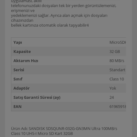
uygulaması, akıllı
telefonunuzdaki dosyaları tek bir yerden görüntülemenizi,
erişmenizi ve
yedeklemenizi sağlar. Ayrıca alan açmak için dosyaları
cihazınızdan
bellek kartınıza otomatik olarak taşıyabilir4
Yapı
MicroSDHC
Kapasite
32 GB
Aktarım Hızı
80 MB/s
Serisi
Standart
Sınıf
Class 10
Adaptör
Yok
Satış Garanti Süresi (ay)
24
EAN
619659184384
Ürün Adı: SANDISK SDSQUNR-032G-GN3MN Ultra 100MB/s
Class 10 UHS-I Micro SD Kart 32GB