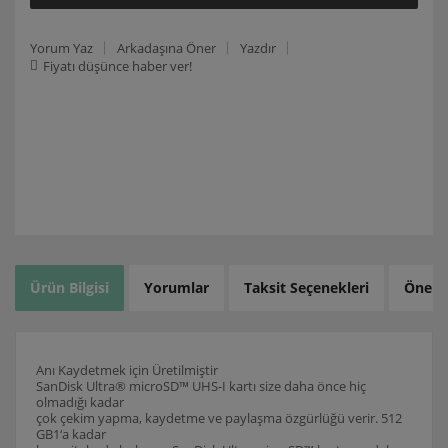
Yorum Yaz
Arkadaşına Öner
Yazdır
Fiyatı düşünce haber ver!
Ürün Bilgisi
Yorumlar
Taksit Seçenekleri
Öneril
Anı Kaydetmek için Üretilmiştir
SanDisk Ultra® microSD™ UHS-I kartı size daha önce hiç
olmadığı kadar
çok çekim yapma, kaydetme ve paylaşma özgürlüğü verir. 512
GB1‘a kadar