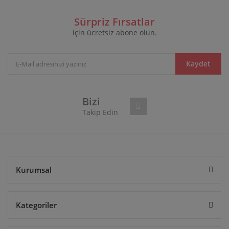
Bu ürüne ilk yorumu siz yapın!
formunu kullanarak tarafımıza iletebilirsiniz.
Görüş ve önerileriniz için teşekkür ederiz.
Sürpriz Fırsatlar
için ücretsiz abone olun.
Yorum Yaz
Ürün resmi kalitesiz, bozuk veya görüntülenemiyor.
Ürün açıklamasında eksik bilgiler bulunuyor.
Ürün bilgilerinde hatalar bulunuyor.
Kaydet
Ürün fiyatı diğer sitelerden daha pahalı.
Bu ürüne benzer farklı alternatifler olmalı.
Bizi
Takip Edin
Gönder
Kurumsal
Kategoriler