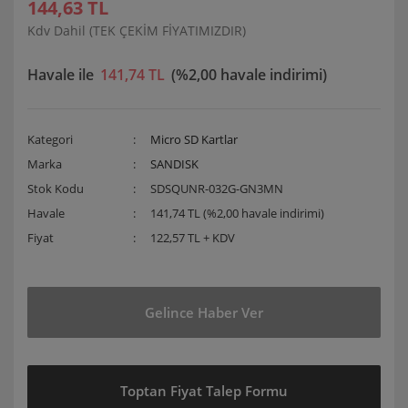
144,63 TL
Kdv Dahil (TEK ÇEKİM FİYATIMIZDIR)
Havale ile
141,74 TL
(%2,00 havale indirimi)
Kategori
Micro SD Kartlar
Marka
SANDISK
Stok Kodu
SDSQUNR-032G-GN3MN
Havale
141,74 TL (%2,00 havale indirimi)
Fiyat
122,57 TL + KDV
Gelince Haber Ver
Toptan Fiyat Talep Formu