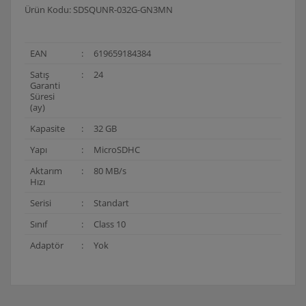
Ürün Kodu: SDSQUNR-032G-GN3MN
EAN
:
619659184384
Satış
:
24
Garanti
Süresi
(ay)
Kapasite
:
32 GB
Yapı
:
MicroSDHC
Aktarım
:
80 MB/s
Hızı
Serisi
:
Standart
Sınıf
:
Class 10
Adaptör
:
Yok
Bu ürünün fiyat bilgisi, resim, ürün açıklamalarında ve
diğer konularda yetersiz gördüğünüz noktaları öneri