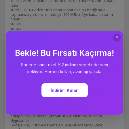
kapasitelerde bulunan SanDisk Ultra microSD™ kartımız, daha
fazla
süreli Full HD video3 için alana sahiptir ve bu içeriği hızla
taşımanıza yardımcı olmak için 100 MB/sn2‘ye kadar aktarım
hızları
sunar.
sunar.
Android™ Akıllı Telefonlar ve Tabletler ile Çalışır
SanDisk® kartlar, Android akıllı telefonlar ve tabletler ile
uyumludur.
Daha da Uzun Süreli Full HD Video Çekin ve Depolayın
512 GB1 a kadar kapasiteler ile çekmek, kaydetmek ve
paylaşmak
istediğiniz videolar, fotoğraflar, müzikler, filmler ve diğer
dosyalar
için yer kalmayacağı konusunda endişelenmeden daha da uzun
süreli Full
HD videoyu3 karta depolayabilirsiniz.
100 MB/sn'ye2 Kadar Aktarım Hızları
İnanılmaz aktarım hızları, içeriğinizi taşırken beklemeye daha az
zaman
ayıracağınız anlamına gelir.
Full HD Video Çekimi
Sınıf 10 hız derecelendirmesi, Full HD3 video ve yüksek kaliteli
fotoğraflar çekmenize olanak sağlar.
Kolay Dosya Yönetimi için SanDisk® Memory ZoneTM
Uygulaması
Google Play™ store da yer alan SanDisk Memory Zone