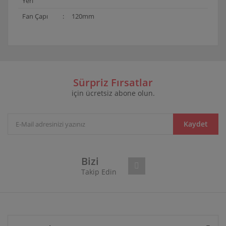
Yeri
Fan Çapı
:
120mm
Bu ürünün fiyat bilgisi, resim, ürün açıklamalarında ve
diğer konularda yetersiz gördüğünüz noktaları öneri
Bu ürüne ilk yorumu siz yapın!
formunu kullanarak tarafımıza iletebilirsiniz.
Görüş ve önerileriniz için teşekkür ederiz.
Sürpriz Fırsatlar
için ücretsiz abone olun.
Yorum Yaz
Ürün resmi kalitesiz, bozuk veya görüntülenemiyor.
Ürün açıklamasında eksik bilgiler bulunuyor.
Ürün bilgilerinde hatalar bulunuyor.
Kaydet
Ürün fiyatı diğer sitelerden daha pahalı.
Bu ürüne benzer farklı alternatifler olmalı.
Bizi
Takip Edin
Gönder