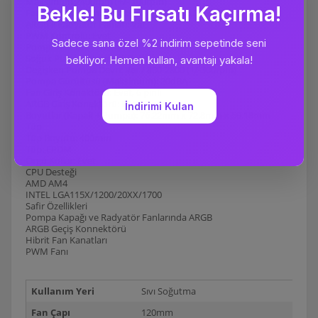
Maksimum 2400rpm (+/- 100rpm)
Fan Gürültüsü (min-maks): 17.9dBA - 36,2dBA
ARGB'li Radyatör Fanları: Var
PWM Kontrolü: Evet
Pompa: Asetek 7. Nesil
Soğuk Plaka Malzemesi: Bakır
Değişken Pompa Devri: Var / 800-2800 (+/-300rpm)
Pompa Gürültüsü (Maksimum): 20dBA
Fan Giriş Konektörü: Evet, 6 pinli
ARGB Giriş Konektörü: Evet, 3 pinli
Boyutlar (Kapak + Pompa): 76.22mm x 72.8mm x 59.18mm
Tüp
Tüp Boyutu: 400mm
Tüp: EPDM
Örgü Kollar: Evet
CPU Desteği
AMD AM4
INTEL LGA115X/1200/20XX/1700
Safir Özellikleri
Pompa Kapağı ve Radyatör Fanlarında ARGB
ARGB Geçiş Konnektörü
Hibrit Fan Kanatları
PWM Fanı
Kullanım Yeri
Sıvı Soğutma
Fan Çapı
120mm