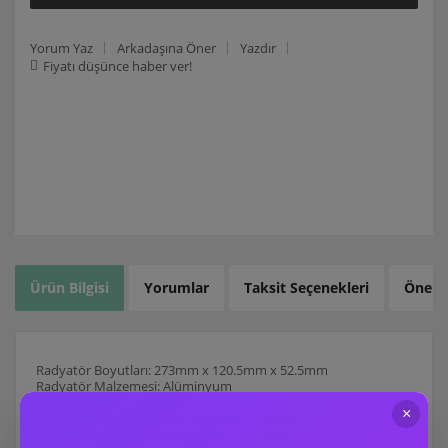
Yorum Yaz
Arkadaşına Öner
Yazdır
Fiyatı düşünce haber ver!
Ürün Bilgisi
Yorumlar
Taksit Seçenekleri
Öneril
Radyatör Boyutları: 273mm x 120.5mm x 52.5mm
Radyatör Malzemesi: Alüminyum
Radyatör fanı
Sistem Fanları: (120mm x 120mm x 25mm) x2
Sistem Fan Hızı: Minimum 450rpm (+/-100rpm)