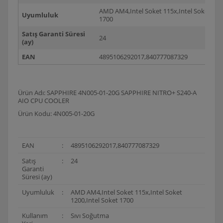
AMD AM4,Intel Soket 115x,Intel Soket 120
Uyumluluk
1700
Satış Garanti Süresi
24
(ay)
EAN
4895106292017,840777087329
Ürün Adı: SAPPHIRE 4N005-01-20G SAPPHIRE NITRO+ S240-A
AIO CPU COOLER
Ürün Kodu: 4N005-01-20G
EAN
:
4895106292017,840777087329
Satış
:
24
Garanti
Süresi (ay)
Uyumluluk
:
AMD AM4,Intel Soket 115x,Intel Soket
1200,Intel Soket 1700
Kullanım
:
Sıvı Soğutma