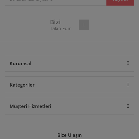
Ürün fiyatı diğer sitelerden daha pahalı.
Bu ürüne benzer farklı alternatifler olmalı.
Bizi
Takip Edin
Gönder
Kurumsal
Kategoriler
Müşteri Hizmetleri
Bize Ulaşın