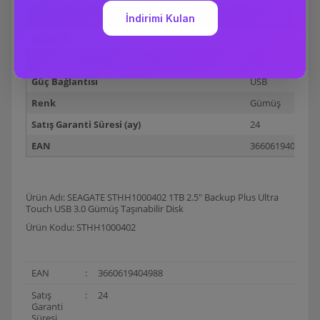
Kapasite
1 TB
Bağlantı
USB 3.0
Donanım Desteği
Pc ve Mac
Güç Bağlantısı
USB
Renk
Gümüş
Satış Garanti Süresi (ay)
24
EAN
3660619404988
Ürün Adı: SEAGATE STHH1000402 1TB 2.5" Backup Plus Ultra
Touch USB 3.0 Gümüş Taşınabilir Disk
Ürün Kodu: STHH1000402
EAN
:
3660619404988
Satış
:
24
Garanti
Süresi