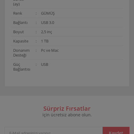
(ay)
Renk
:
GÜMÜŞ
Bağlantı
:
USB 3.0
Boyut
:
2,5 inç
Kapasite
:
1 TB
Donanım
:
Pc ve Mac
Desteği
Güç
:
USB
Bağlantısı
Bu ürünün fiyat bilgisi, resim, ürün açıklamalarında ve
diğer konularda yetersiz gördüğünüz noktaları öneri
Bu ürüne ilk yorumu siz yapın!
formunu kullanarak tarafımıza iletebilirsiniz.
Görüş ve önerileriniz için teşekkür ederiz.
Sürpriz Fırsatlar
için ücretsiz abone olun.
Yorum Yaz
Ürün resmi kalitesiz, bozuk veya görüntülenemiyor.
Ürün açıklamasında eksik bilgiler bulunuyor.
Ürün bilgilerinde hatalar bulunuyor.
Kaydet