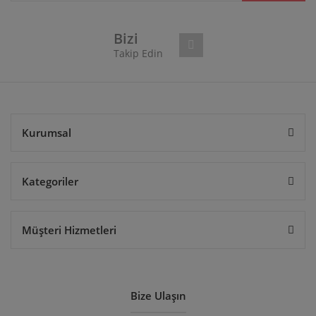
Ürün fiyatı diğer sitelerden daha pahalı.
Bu ürüne benzer farklı alternatifler olmalı.
Bizi
Takip Edin
Gönder
Kurumsal
Kategoriler
Müşteri Hizmetleri
Bize Ulaşın