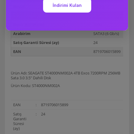
Boyut
3,5 inç
Ön Bellek (Cache)
128 MB
Devir Hızı (Rpm)
7200
Arabirim
SATA3 (6 Gb/s)
Satış Garanti Süresi (ay)
24
EAN
8719706015899
Ürün Adı: SEAGATE ST4000NM002A 4TB Exos 7200RPM 256MB
Sata 3.0 3.5" Dahili Disk
Ürün Kodu: ST4000NM002A
EAN
:
8719706015899
Satış
:
24
Garanti
Süresi
(ay)