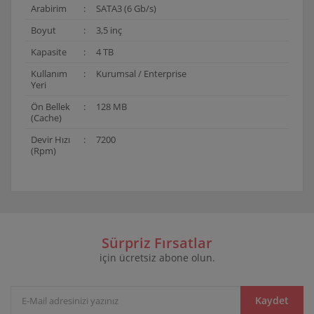
Arabirim
:
SATA3 (6 Gb/s)
Boyut
:
3,5 inç
Kapasite
:
4 TB
Kullanım
:
Kurumsal / Enterprise
Yeri
Ön Bellek
:
128 MB
(Cache)
Devir Hızı
:
7200
(Rpm)
Bu ürünün fiyat bilgisi, resim, ürün açıklamalarında ve
diğer konularda yetersiz gördüğünüz noktaları öneri
Bu ürüne ilk yorumu siz yapın!
formunu kullanarak tarafımıza iletebilirsiniz.
Görüş ve önerileriniz için teşekkür ederiz.
Sürpriz Fırsatlar
için ücretsiz abone olun.
Yorum Yaz
Ürün resmi kalitesiz, bozuk veya görüntülenemiyor.
Ürün açıklamasında eksik bilgiler bulunuyor.
Ürün bilgilerinde hatalar bulunuyor.
Kaydet