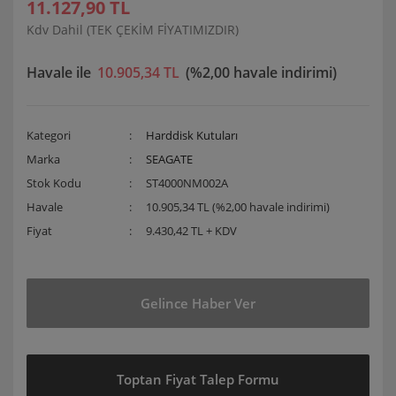
11.127,90 TL
Kdv Dahil (TEK ÇEKİM FİYATIMIZDIR)
Havale ile
10.905,34 TL
(%2,00 havale indirimi)
Kategori
Harddisk Kutuları
Marka
SEAGATE
Stok Kodu
ST4000NM002A
Havale
10.905,34 TL (%2,00 havale indirimi)
Fiyat
9.430,42 TL + KDV
Gelince Haber Ver
Toptan Fiyat Talep Formu