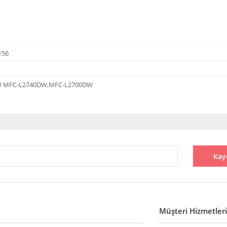
156
W MFC-L2740DW,MFC-L2700DW
diğer konularda yetersiz gördüğünüz noktaları öneri formunu kullanarak tarafı
Bu ürüne ilk yorumu siz yapın!
Kay
Yorum Yaz
Müşteri Hizmetleri