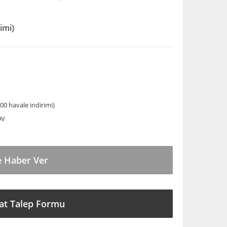
imi)
00 havale indirimi)
DV
e Haber Ver
at Talep Formu