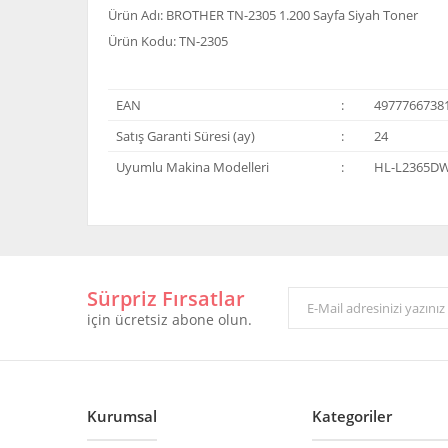
Ürün Adı: BROTHER TN-2305 1.200 Sayfa Siyah Toner
Ürün Kodu: TN-2305
EAN
:
4977766738
Satış Garanti Süresi (ay)
:
24
Uyumlu Makina Modelleri
:
HL-L2365D
Bu ürünün fiyat bilgisi, resim, ürün açıklamalarında ve 
Görüş ve önerileriniz için teşekkür ederiz.
Sürpriz Fırsatlar
Ürün resmi kalitesiz, bozuk veya görüntülenemiyor.
için ücretsiz abone olun.
Ürün açıklamasında eksik bilgiler bulunuyor.
Ürün bilgilerinde hatalar bulunuyor.
Ürün fiyatı diğer sitelerden daha pahalı.
Bu ürüne benzer farklı alternatifler olmalı.
Kurumsal
Kategoriler