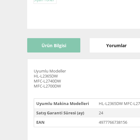
Ürün Bilgisi
Yorumlar
Uyumlu Modeller
HL-L2365DW
MFC-L2740DW
MFC-L2700DW
Uyumlu Makina Modelleri
HL-L2365DW MFC-L2
Satış Garanti Süresi (ay)
24
EAN
4977766738156