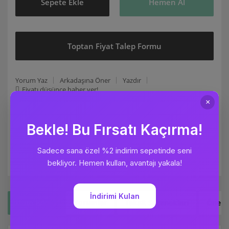
Sepete Ekle
Hemen Al
Toptan Fiyat Talep Formu
Yorum Yaz
Arkadaşına Öner
Yazdır
Fiyatı düşünce haber ver!
Ürün Bilgisi
Yorumlar
Taksit Seçenekleri
Öneril