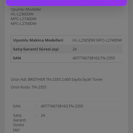
Uyumlu Modeller
HL-L2365DW
MFC-L2740DW
MFC-L2700DW
Uyumlu Makina Modelleri
HL-L2365DW MFC-L2740DW,MFC
Satış Garanti Süresi (ay)
24
EAN
4977766738163,TN-2355
Ürün Adı: BROTHER TN-2355 2.600 Sayfa Siyah Toner
Ürün Kodu: TN-2355
EAN
:
4977766738163,TN-2355
Satış
:
24
Garanti
Süresi
(ay)