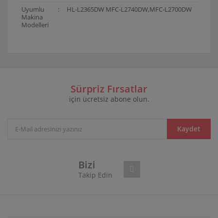
Uyumlu
:
HL-L2365DW MFC-L2740DW,MFC-L2700DW
Makina
Modelleri
Bu ürünün fiyat bilgisi, resim, ürün açıklamalarında ve
diğer konularda yetersiz gördüğünüz noktaları öneri
Bu ürüne ilk yorumu siz yapın!
formunu kullanarak tarafımıza iletebilirsiniz.
Görüş ve önerileriniz için teşekkür ederiz.
Sürpriz Fırsatlar
için ücretsiz abone olun.
Yorum Yaz
Ürün resmi kalitesiz, bozuk veya görüntülenemiyor.
Ürün açıklamasında eksik bilgiler bulunuyor.
Ürün bilgilerinde hatalar bulunuyor.
Kaydet
Ürün fiyatı diğer sitelerden daha pahalı.
Bu ürüne benzer farklı alternatifler olmalı.
Bizi
Takip Edin
Gönder