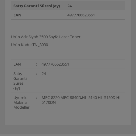
Satış Garanti Süresi (ay)
24
EAN
4977766623551
Ürün Adı: Siyah 3500 Sayfa Lazer Toner
Ürün Kodu: TN_3030
EAN
:
4977766623551
Satış
:
24
Garanti
Süresi
(ay)
Uyumlu
:
MFC-8220 MFC-8840D,HL-5140 HL-5150D HL-
Makina
5170DN
Modelleri
Bu ürünün fiyat bilgisi, resim, ürün açıklamalarında ve
diğer konularda yetersiz gördüğünüz noktaları öneri
Bu ürüne ilk yorumu siz yapın!