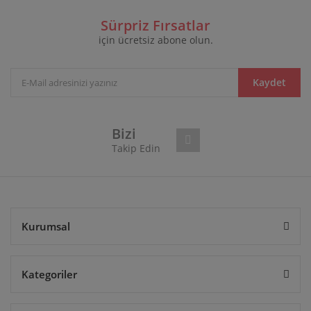
formunu kullanarak tarafımıza iletebilirsiniz.
Görüş ve önerileriniz için teşekkür ederiz.
Sürpriz Fırsatlar
için ücretsiz abone olun.
Yorum Yaz
Ürün resmi kalitesiz, bozuk veya görüntülenemiyor.
Ürün açıklamasında eksik bilgiler bulunuyor.
Ürün bilgilerinde hatalar bulunuyor.
Kaydet
Ürün fiyatı diğer sitelerden daha pahalı.
Bu ürüne benzer farklı alternatifler olmalı.
Bizi
Takip Edin
Gönder
Kurumsal
Kategoriler