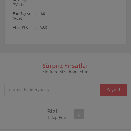
(Watt)
Fan Sayısı
:
1,0
(Adet)
Aktif PFC
:
VAR
Bu ürünün fiyat bilgisi, resim, ürün açıklamalarında ve
diğer konularda yetersiz gördüğünüz noktaları öneri
Bu ürüne ilk yorumu siz yapın!
formunu kullanarak tarafımıza iletebilirsiniz.
Görüş ve önerileriniz için teşekkür ederiz.
Sürpriz Fırsatlar
için ücretsiz abone olun.
Yorum Yaz
Ürün resmi kalitesiz, bozuk veya görüntülenemiyor.
Ürün açıklamasında eksik bilgiler bulunuyor.
Ürün bilgilerinde hatalar bulunuyor.
Kaydet
Ürün fiyatı diğer sitelerden daha pahalı.
Bu ürüne benzer farklı alternatifler olmalı.
Bizi
Takip Edin