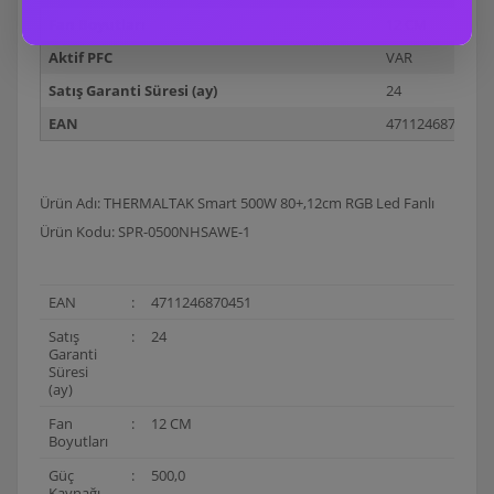
Fan Boyutları
12 CM
Aktif PFC
VAR
Satış Garanti Süresi (ay)
24
EAN
4711246870451
Ürün Adı: THERMALTAK Smart 500W 80+,12cm RGB Led Fanlı
Ürün Kodu: SPR-0500NHSAWE-1
EAN
:
4711246870451
Satış
:
24
Garanti
Süresi
(ay)
Fan
:
12 CM
Boyutları
Güç
:
500,0
Kaynağı