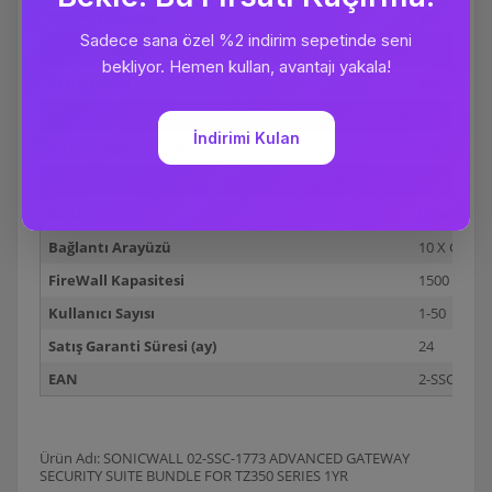
URL Filtreleme
Var
VPN
VAR
FTP Sunucu
Yok
Vlan Interfaces
Var
Antivirus/Antispam
Var
Firewall
VAR
Ürün Tipi
Lisans
Bağlantı Arayüzü
10 X GBE
FireWall Kapasitesi
1500 MBPS
Kullanıcı Sayısı
1-50
Satış Garanti Süresi (ay)
24
EAN
2-SSC-1773
Ürün Adı: SONICWALL 02-SSC-1773 ADVANCED GATEWAY
SECURITY SUITE BUNDLE FOR TZ350 SERIES 1YR