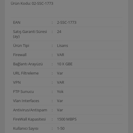
Ürün Kodu: 02-SSC-1773
EAN
:
2-SSC-1773
Satış Garanti Süresi
:
24
(ay)
Ürün Tipi
:
Lisans
Firewall
:
VAR
Bağlantı Arayüzü
:
10 X GBE
URL Filtreleme
:
Var
VPN
:
VAR
FTP Sunucu
:
Yok
Vlan Interfaces
:
Var
Antivirus/Antispam
:
Var
FireWall Kapasitesi
:
1500 MBPS
Kullanıcı Sayısı
:
1-50