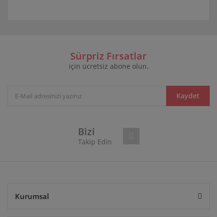
Bu ürünün fiyat bilgisi, resim, ürün açıklamalarında ve
diğer konularda yetersiz gördüğünüz noktaları öneri
Bu ürüne ilk yorumu siz yapın!
formunu kullanarak tarafımıza iletebilirsiniz.
Görüş ve önerileriniz için teşekkür ederiz.
Sürpriz Fırsatlar
için ücretsiz abone olun.
Yorum Yaz
Ürün resmi kalitesiz, bozuk veya görüntülenemiyor.
Ürün açıklamasında eksik bilgiler bulunuyor.
Ürün bilgilerinde hatalar bulunuyor.
Kaydet
Ürün fiyatı diğer sitelerden daha pahalı.
Bu ürüne benzer farklı alternatifler olmalı.
Bizi
Takip Edin
Gönder
Kurumsal