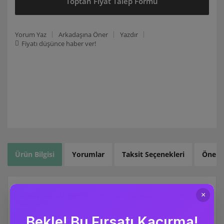
Toptan Fiyat Talep Formu
Yorum Yaz
Arkadaşına Öner
Yazdır
Fiyatı düşünce haber ver!
Ürün Bilgisi
Yorumlar
Taksit Seçenekleri
Öneril
ADVANCED GATEWAY SECURITY SUITE BUNDLE FOR TZ350
SERIES 1YR