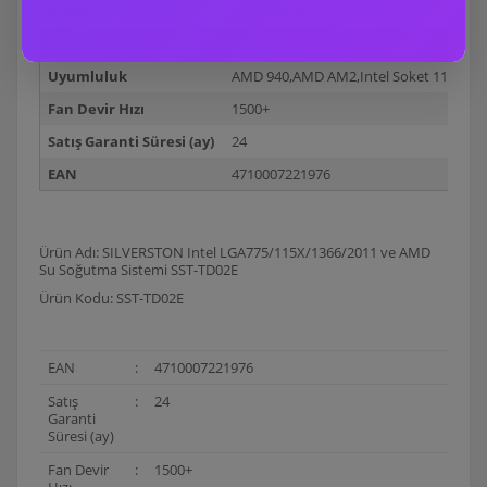
Kullanım Yeri
İşlemci (CPU)
Fan Çapı
240mm
Uyumluluk
AMD 940,AMD AM2,Intel Soket 1156,Inte
Fan Devir Hızı
1500+
Satış Garanti Süresi (ay)
24
EAN
4710007221976
Ürün Adı: SILVERSTON Intel LGA775/115X/1366/2011 ve AMD
Su Soğutma Sistemi SST-TD02E
Ürün Kodu: SST-TD02E
EAN
:
4710007221976
Satış
:
24
Garanti
Süresi (ay)
Fan Devir
:
1500+
Hızı