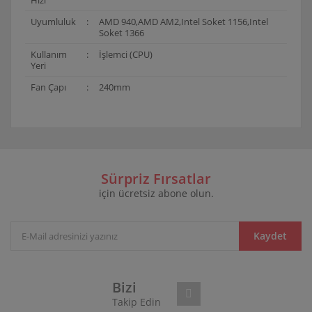
Uyumluluk
:
AMD 940,AMD AM2,Intel Soket 1156,Intel
Soket 1366
Kullanım
:
İşlemci (CPU)
Yeri
Fan Çapı
:
240mm
Bu ürünün fiyat bilgisi, resim, ürün açıklamalarında ve
diğer konularda yetersiz gördüğünüz noktaları öneri
Bu ürüne ilk yorumu siz yapın!
formunu kullanarak tarafımıza iletebilirsiniz.
Görüş ve önerileriniz için teşekkür ederiz.
Sürpriz Fırsatlar
için ücretsiz abone olun.
Yorum Yaz
Ürün resmi kalitesiz, bozuk veya görüntülenemiyor.
Ürün açıklamasında eksik bilgiler bulunuyor.
Ürün bilgilerinde hatalar bulunuyor.
Kaydet
Ürün fiyatı diğer sitelerden daha pahalı.
Bu ürüne benzer farklı alternatifler olmalı.
Bizi
Takip Edin