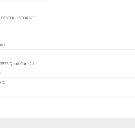
K DESTEKLI STORAGE
907
C3538 Quad Core 2,1
T
RIC
diğer konularda yetersiz gördüğünüz noktaları öneri formunu kullanarak tarafı
Bu ürüne ilk yorumu siz yapın!