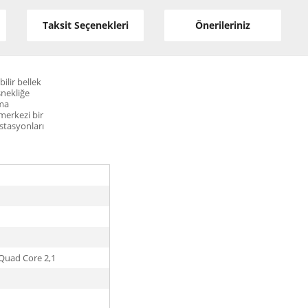
Taksit Seçenekleri
Önerileriniz
ilir bellek
snekliğe
ama
merkezi bir
stasyonları
.
Quad Core 2,1