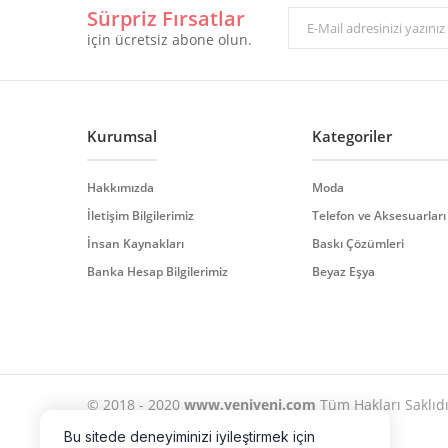
Sürpriz Fırsatlar
Ürün resmi kalitesiz, bozuk veya görüntülenemiyor.
için ücretsiz abone olun.
Ürün açıklamasında eksik bilgiler bulunuyor.
Ürün bilgilerinde hatalar bulunuyor.
Ürün fiyatı diğer sitelerden daha pahalı.
Bu ürüne benzer farklı alternatifler olmalı.
Kurumsal
Kategoriler
Hakkımızda
Moda
İletişim Bilgilerimiz
Telefon ve Aksesuarları
İnsan Kaynakları
Baskı Çözümleri
Banka Hesap Bilgilerimiz
Beyaz Eşya
© 2018 - 2020
www.yeniyeni.com
Tüm Hakları Saklıdır