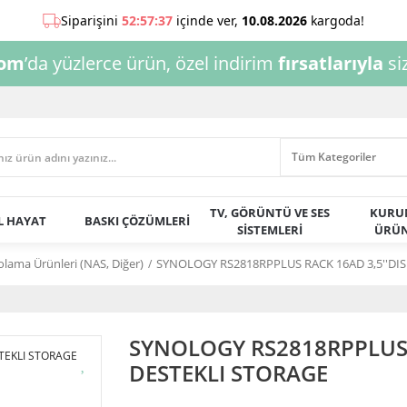
com
’da yüzlerce ürün, özel indirim
fırsatlarıyla
siz
TV, GÖRÜNTÜ VE SES
KURU
AL HAYAT
BASKI ÇÖZÜMLERİ
SİSTEMLERİ
ÜRÜN
olama Ürünleri (NAS, Diğer)
SYNOLOGY RS2818RPPLUS RACK 16AD 3,5''DI
SYNOLOGY RS2818RPPLUS 
DESTEKLI STORAGE