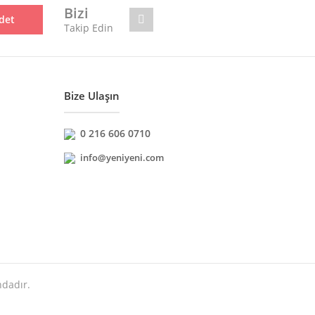
Bizi
det
Takip Edin
Bize Ulaşın
0 216 606 0710
info@yeniyeni.com
ndadır.