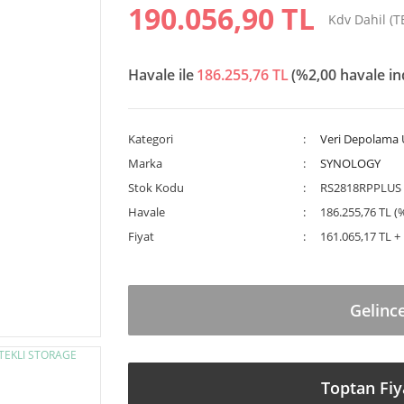
190.056,90 TL
Kdv Dahil (
Havale ile
186.255,76 TL
(%2,00 havale in
Kategori
Veri Depolama Ü
Marka
SYNOLOGY
Stok Kodu
RS2818RPPLUS
Havale
186.255,76 TL (
Fiyat
161.065,17 TL +
Gelinc
Toptan Fiy