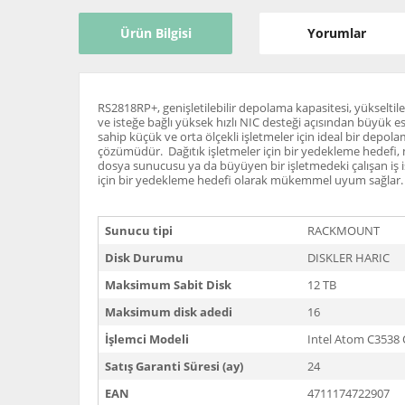
Ürün Bilgisi
Yorumlar
RS2818RP+, genişletilebilir depolama kapasitesi, yükseltileb
ve isteğe bağlı yüksek hızlı NIC desteği açısından büyük e
sahip küçük ve orta ölçekli işletmeler için ideal bir depol
çözümüdür. Dağıtık işletmeler için bir yedekleme hedefi, 
dosya sunucusu ya da büyüyen bir işletmedeki çalışan iş i
için bir yedekleme hedefi olarak mükemmel uyum sağlar
Sunucu tipi
RACKMOUNT
Disk Durumu
DISKLER HARIC
Maksimum Sabit Disk
12 TB
Maksimum disk adedi
16
İşlemci Modeli
Intel Atom C3538 
Satış Garanti Süresi (ay)
24
EAN
4711174722907