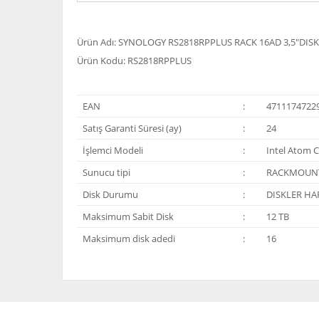
Ürün Adı: SYNOLOGY RS2818RPPLUS RACK 16AD 3,5"DIS
Ürün Kodu: RS2818RPPLUS
EAN
:
4711174722
Satış Garanti Süresi (ay)
:
24
İşlemci Modeli
:
Intel Atom 
Sunucu tipi
:
RACKMOUN
Disk Durumu
:
DISKLER HA
Maksimum Sabit Disk
:
12 TB
Maksimum disk adedi
:
16
Bu ürünün fiyat bilgisi, resim, ürün açıklamalarında ve 
Görüş ve önerileriniz için teşekkür ederiz.