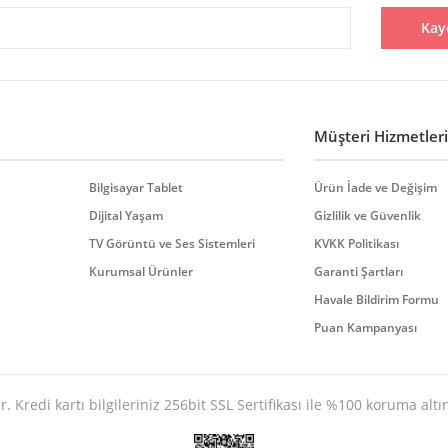
Kay
Yorum Yaz
Müşteri Hizmetleri
Bilgisayar Tablet
Ürün İade ve Değişim
Dijital Yaşam
Gizlilik ve Güvenlik
TV Görüntü ve Ses Sistemleri
KVKK Politikası
Gönder
Kurumsal Ürünler
Garanti Şartları
Havale Bildirim Formu
Puan Kampanyası
. Kredi kartı bilgileriniz 256bit SSL Sertifikası ile %100 koruma altı