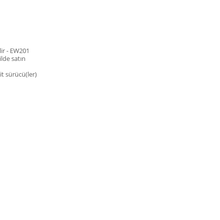
lir - EW201
ilde satın
t sürücü(ler)