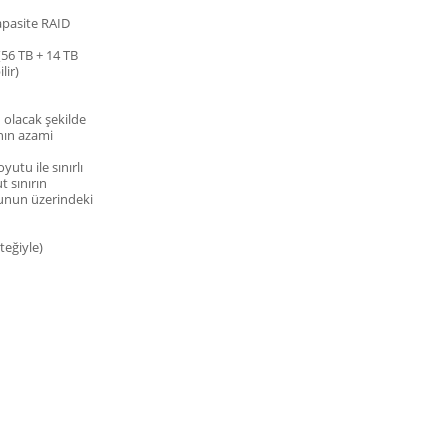
apasite RAID
56 TB + 14 TB
lir)
ü
 olacak şekilde
ının azami
tu ile sınırlı
t sınırın
unun üzerindeki
teğiyle)