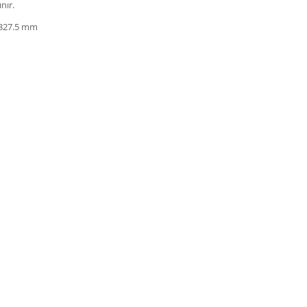
nır.
x 327.5 mm