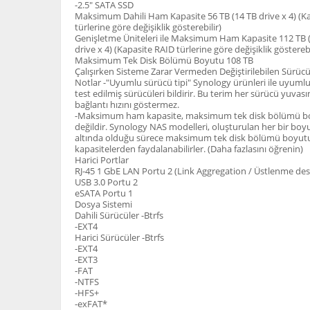
-2.5" SATA SSD
Maksimum Dahili Ham Kapasite 56 TB (14 TB drive x 4) (K
türlerine göre değişiklik gösterebilir)
Genişletme Üniteleri ile Maksimum Ham Kapasite 112 TB (
drive x 4) (Kapasite RAID türlerine göre değişiklik gösterebi
Maksimum Tek Disk Bölümü Boyutu 108 TB
Çalışırken Sisteme Zarar Vermeden Değiştirilebilen Sürüc
Notlar -"Uyumlu sürücü tipi" Synology ürünleri ile uyumlu
test edilmiş sürücüleri bildirir. Bu terim her sürücü yuvas
bağlantı hızını göstermez.
-Maksimum ham kapasite, maksimum tek disk bölümü boyu
değildir. Synology NAS modelleri, oluşturulan her bir boyu
altında olduğu sürece maksimum tek disk bölümü boyut
kapasitelerden faydalanabilirler. (Daha fazlasını öğrenin)
Harici Portlar
RJ-45 1 GbE LAN Portu 2 (Link Aggregation / Üstlenme des
USB 3.0 Portu 2
eSATA Portu 1
Dosya Sistemi
Dahili Sürücüler -Btrfs
-EXT4
Harici Sürücüler -Btrfs
-EXT4
-EXT3
-FAT
-NTFS
-HFS+
-exFAT*