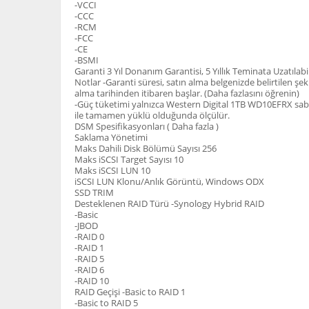
-VCCI
-CCC
-RCM
-FCC
-CE
-BSMI
Garanti 3 Yıl Donanım Garantisi, 5 Yıllık Teminata Uzatılabi
Notlar -Garanti süresi, satın alma belgenizde belirtilen şek
alma tarihinden itibaren başlar. (Daha fazlasını öğrenin)
-Güç tüketimi yalnızca Western Digital 1TB WD10EFRX sabi
ile tamamen yüklü olduğunda ölçülür.
DSM Spesifikasyonları ( Daha fazla )
Saklama Yönetimi
Maks Dahili Disk Bölümü Sayısı 256
Maks iSCSI Target Sayısı 10
Maks iSCSI LUN 10
iSCSI LUN Klonu/Anlık Görüntü, Windows ODX
SSD TRIM
Desteklenen RAID Türü -Synology Hybrid RAID
-Basic
-JBOD
-RAID 0
-RAID 1
-RAID 5
-RAID 6
-RAID 10
RAID Geçişi -Basic to RAID 1
-Basic to RAID 5