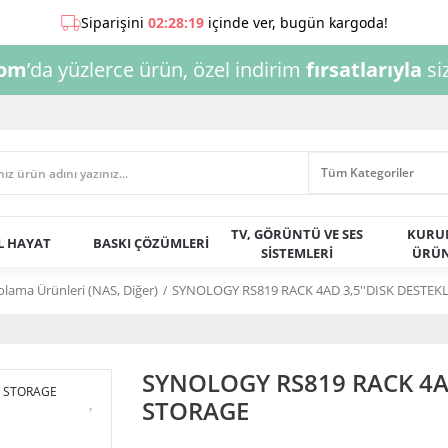
com
’da yüzlerce ürün, özel indirim
fırsatlarıyla
siz
TV, GÖRÜNTÜ VE SES
KURU
AL HAYAT
BASKI ÇÖZÜMLERİ
SİSTEMLERİ
ÜRÜN
olama Ürünleri (NAS, Diğer)
SYNOLOGY RS819 RACK 4AD 3,5''DISK DESTEK
SYNOLOGY RS819 RACK 4AD
STORAGE