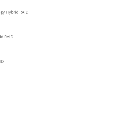
ogy Hybrid RAID
id RAID
ID