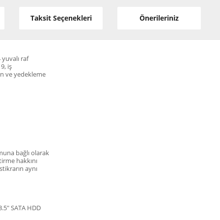
Taksit Seçenekleri
Önerileriniz
 yuvalı raf
9, iş
yon ve yedekleme
una bağlı olarak
tirme hakkını
stikrarın aynı
-3.5" SATA HDD