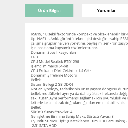
Ürün Bilgisi
Yorumlar
RS819, 1U şekil faktöründe kompakt ve ölçeklenebilir bir 4
tipi NAS'tır. Anlık görüntü teknolojisi desteğine sahip RS81
çalışma gruplarına veri yönetimi, paylaşım, senkronizas
için basit ama kapsamlı çözümler sunar.
Donanım Spesifikasyonları
CPU
CPU Model Realtek RTD1296
işlemci mimarisi 64-bit
CPU Frekansı Dört Çekirdek 1.4 GHz
Donanım Şifreleme Motoru
Bellek
Sistem Belleği 2 GB DDR4
Notlar Synology, tedarikçinin ürün yaşam döngüsü durum
bellek modüllerini aynı ya da daha yüksek frekansla değiş
saklı tutar. Aynı performansı sağlamak için uyumluluk ve i
kriterle kesin olarak doğrulandığından emin olabilirsiniz.
Bellek
Sürücü Yuvası/Yuvaları 4
Genişletme Birimine Sahip Maks. Sürücü Yuvası 8
Uyumlu Sürücü Tipi* (Desteklenen Tüm HDD'lere Bakın) 
-2.5" SATA HDD