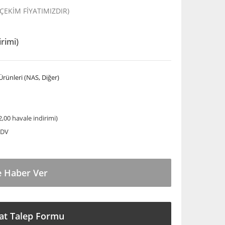
 ÇEKİM FİYATIMIZDIR)
irimi)
rünleri (NAS, Diğer)
,00 havale indirimi)
KDV
e Haber Ver
at Talep Formu