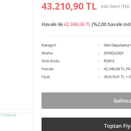
43.210,90 TL
Kdv Dahil (TEK
Havale ile
42.346,68 TL
(%2,00 havale ind
Kategori
Veri Depolama Ü
Marka
SYNOLOGY
Stok Kodu
RS819
Havale
42.346,68 TL (%2
Fiyat
36.619,41 TL + 
Gelinc
Toptan Fiy