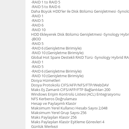
-RAID 1 to RAID 5
-RAID 5 to RAID 6
Daha Büyük HDD'ler ile Disk Bölümü Genişletmesi -Synol
-RAID 1
-RAID 5
-RAID 6
-RAID 10
HDD Ekleyerek Disk Bölümü Genişletmesi -Synology Hybr
-JBOD
-RAID 5
-RAID 6 (Genişletme Birimiyle)
-RAID 10 (Genişletme Birimiyle)
Global Hot Spare Destekli RAID Türü -Synology Hybrid RA
-RAID 1
-RAID 5
-RAID 6 (Genişletme Birimiyle)
-RAID 10 (Genişletme Birimiyle)
Dosya Hizmetleri
Dosya Protokolü CIFS/AFP/NFS/FTP/WebDAV
Maks Eş Zamanlı CIFS/AFP/FTP Bağlantıları 200
Windows Erişim Kontrolü Listesi (ACL) Entegrasyonu
NFS Kerberos Doğrulaması
Hesap ve Paylaşımlı Klasör
Maksimum Yerel Kullanıcı Hesabı Sayısı 2,048
Maksimum Yerel Grup Sayısı 256
Maks Paylaşılan Klasör 256
Maks Paylaşılan Klasör Eşitleme Görevleri 4
Günlük Merkezi