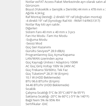
Notlar exFAT Access Paket Merkezinde ayrı olarak satın alı
Görünüm
Boyut (Yükseklik x Genişlik x Derinlik) 44 mm x 478 mm 
Ağırlık 4.34 kg
Raf Montaj Desteği -2 direkli 19" raf (doğrudan montaj)
-4 direkli 19" raf (Synology Rail Kit - RKM114/RKS1317)
Notlar Ray kiti ayrı satılır.
Diğerleri
Sistem Fanı 40 mm x 40 mm x 3 pcs
Fan Hız Modu -Tam Hız Modu
-Soğuma Modu
-Sessiz Mod
Güç Geri Kazanımı
Gürültü Seviyesi* 28.9 dB(A)
Programlanmış Güç Açma/Kapama
LAN/WAN üzerinden açma
Güç Kaynağı Ünitesi / Adaptörü 100W
AC Güç Giriş Voltajı 100V ile 240V AC
Güç Frekansı 50/60Hz, Tek Faz
Güç Tüketimi* 28.31 W (Erişim)
10.1 W (HDD Beklemede)
BTU 96.6 BTU/hr (Erişim)
34.46 BTU/hr (HDD Beklemede)
Sıcaklık
Çalışma Sıcaklığı 5°C ile 35°C (40°F ile 95°F)
Saklama Sıcaklığı -20°C ile 60°C (-5°F ile 140°F)
Bağıl Nem 5% ile 95% RH
Sertifikalar -EAC