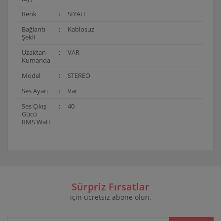
Renk
:
SIYAH
Bağlantı
:
Kablosuz
Şekli
Uzaktan
:
VAR
Kumanda
Model
:
STEREO
Ses Ayarı
:
Var
Ses Çıkış
:
40
Gücü
RMS Watt
Bu ürünün fiyat bilgisi, resim, ürün açıklamalarında ve
diğer konularda yetersiz gördüğünüz noktaları öneri
Bu ürüne ilk yorumu siz yapın!
formunu kullanarak tarafımıza iletebilirsiniz.
Görüş ve önerileriniz için teşekkür ederiz.
Sürpriz Fırsatlar
için ücretsiz abone olun.
Yorum Yaz
Ürün resmi kalitesiz, bozuk veya görüntülenemiyor.
Ürün açıklamasında eksik bilgiler bulunuyor.