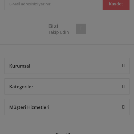
Ürün bilgilerinde hatalar bulunuyor.
Kaydet
Ürün fiyatı diğer sitelerden daha pahalı.
Bu ürüne benzer farklı alternatifler olmalı.
Bizi
Takip Edin
Gönder
Kurumsal
Kategoriler
Müşteri Hizmetleri