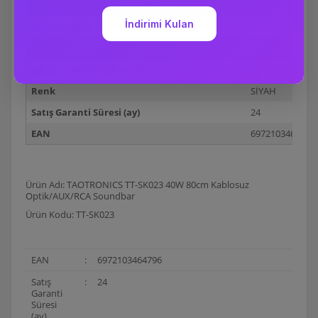
Uzaktan Kumanda
Var
Bağlantı Şekli
Kablosuz
Ses Ayarı
Var
Ses Çıkış Gücü RMS Watt
40
Renk
SİYAH
Satış Garanti Süresi (ay)
24
EAN
6972103464796
Ürün Adı: TAOTRONICS TT-SK023 40W 80cm Kablosuz
Optik/AUX/RCA Soundbar
Ürün Kodu: TT-SK023
EAN
:
6972103464796
Satış
:
24
Garanti
Süresi
(ay)