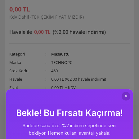
0,00 TL
Kdv Dahil (TEK ÇEKİM FİYATIMIZDIR)
Havale ile
0,00 TL
(%2,00 havale indirimi)
Kategori
Masaüstü
Marka
TECHNOPC
Stok Kodu
460
Havale
0,00 TL (%2,00 havale indirimi)
Fiyat
0,00 TL + KDV
Gelince Haber Ver
Yorum Yaz
Arkadaşına Öner
Yazdır