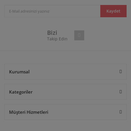
Ürün açıklamasında eksik bilgiler bulunuyor.
Ürün bilgilerinde hatalar bulunuyor.
Kaydet
Ürün fiyatı diğer sitelerden daha pahalı.
Bu ürüne benzer farklı alternatifler olmalı.
Bizi
Takip Edin
Gönder
Kurumsal
Kategoriler
Müşteri Hizmetleri