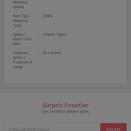
Memory
Speed
Ram Tipi /
:
DDR4
Memory
Type
İşlemci
:
9.Nesil / 9gen
Nesli / CPU
Gen.
Kullanım
:
Ev / Home
Amacı /
Purpose of
usage
Bu ürünün fiyat bilgisi, resim, ürün açıklamalarında ve
diğer konularda yetersiz gördüğünüz noktaları öneri
Bu ürüne ilk yorumu siz yapın!
formunu kullanarak tarafımıza iletebilirsiniz.
Görüş ve önerileriniz için teşekkür ederiz.
Sürpriz Fırsatlar
için ücretsiz abone olun.
Yorum Yaz
Ürün resmi kalitesiz, bozuk veya görüntülenemiyor.
Ürün açıklamasında eksik bilgiler bulunuyor.
Ürün bilgilerinde hatalar bulunuyor.
Kaydet