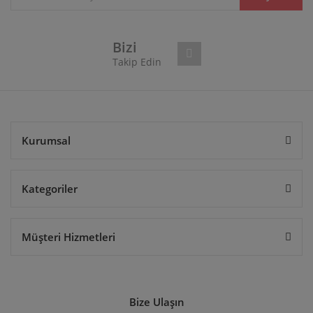
Ürün fiyatı diğer sitelerden daha pahalı.
Bu ürüne benzer farklı alternatifler olmalı.
Bizi
Takip Edin
Gönder
Kurumsal
Kategoriler
Müşteri Hizmetleri
Bize Ulaşın