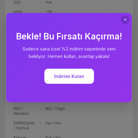
SSD
:
Yok
HDD
:
1TB
İşletim
:
Freedos
Sistemi /
OS
Ekran
:
23.8'' FHD Nontouch Panel
Boyutu /
Screen Size
İşlemci /
:
Intel Core i3-9100 (4,20 GHz, 4 Çekirdek, 6
CPU
MB Önbellek )
Ram /
:
4GB
Memory
Ekran Kartı
:
Paylaşımlı Intel® HD Graphics / Intel HD
/ Graphic
Graphics
Cards
Wifi /
:
802..11bgn
Wireless
DWR(Optik)
:
Var / Yes
/ Optical
Klavye-
:
Yok / No