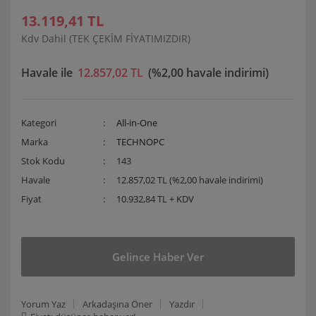
13.119,41 TL
Kdv Dahil (TEK ÇEKİM FİYATIMIZDIR)
Havale ile
12.857,02 TL
(%2,00 havale indirimi)
Kategori
All-in-One
Marka
TECHNOPC
Stok Kodu
143
Havale
12.857,02 TL (%2,00 havale indirimi)
Fiyat
10.932,84 TL + KDV
Gelince Haber Ver
Yorum Yaz
Arkadaşına Öner
Yazdır