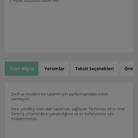
Fiyatı düşünce haber ver!
Ürün Bilgisi
Yorumlar
Taksit Seçenekleri
Öneril
Zarif ve modern bir tasarım için performansdan ödün
vermeyin!
İnce, yenilikçi olan alan tasarrufu sağlayan Technopc All in One
Serisi iş ortamında ki yaratıcılığınız ve ev kullanımınız için
mükemmeldir.