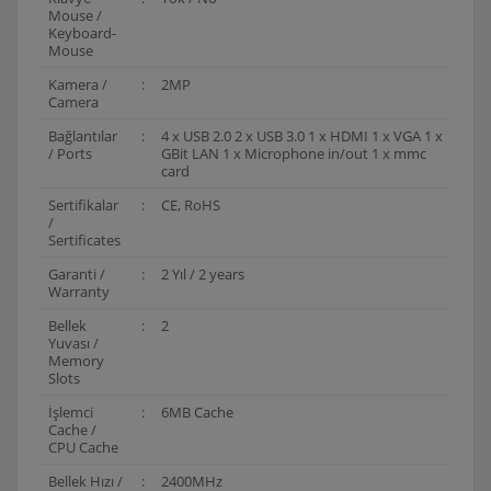
Mouse /
Keyboard-
Mouse
Kamera /
:
2MP
Camera
Bağlantılar
:
4 x USB 2.0 2 x USB 3.0 1 x HDMI 1 x VGA 1 x
/ Ports
GBit LAN 1 x Microphone in/out 1 x mmc
card
Sertifikalar
:
CE, RoHS
/
Sertificates
Garanti /
:
2 Yıl / 2 years
Warranty
Bellek
:
2
Yuvası /
Memory
Slots
İşlemci
:
6MB Cache
Cache /
CPU Cache
Bellek Hızı /
:
2400MHz