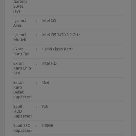
Garanti
Süresi
(ay)
İşlemci
:
Intel Ci5
Ailesi
İşlemci
:
Intel Ci5 3470 3.2 GHz
Modeli
Ekran
:
Harici Ekran Kartı
Kartı Tipi
Ekran
:
Intel HD
Kartı Chip
Seti
Ekran
:
4GB
Kartı
Bellek
Kapasitesi
Sabit
:
Yok
HDD
Kapasitesi
Sabit SSD
:
240GB
Kapasitesi