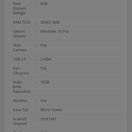
Ram
:
8GB
(Sistem
Belleği)
RAM Türü
:
DDR3-1600
İşletim
:
Windows 10 Pro
Sistemi
Web
:
Yok
Camera
USB 2.0
:
2 Adet
Kart
:
Yok
Okuyucu
Maks.
:
16GB
RAM
Kapasitesi
Monitör
:
Yok
Kasa Tipi
:
Micro Tower
Anakart
:
Intel H61
Chipseti