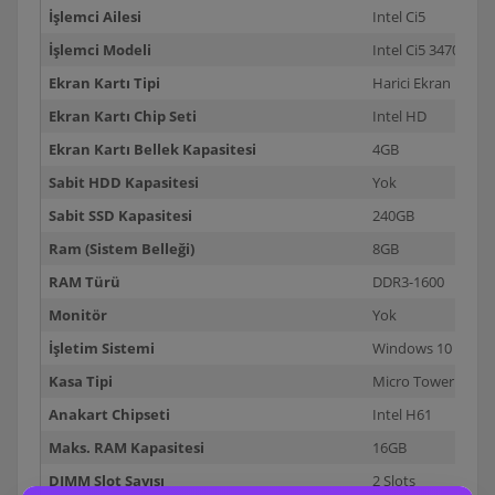
İşlemci Ailesi
Intel Ci5
İşlemci Modeli
Intel Ci5 3470 3.2 
Ekran Kartı Tipi
Harici Ekran Kartı
Ekran Kartı Chip Seti
Intel HD
Ekran Kartı Bellek Kapasitesi
4GB
Sabit HDD Kapasitesi
Yok
Sabit SSD Kapasitesi
240GB
Ram (Sistem Belleği)
8GB
RAM Türü
DDR3-1600
Monitör
Yok
İşletim Sistemi
Windows 10 Pro
Kasa Tipi
Micro Tower
Anakart Chipseti
Intel H61
Maks. RAM Kapasitesi
16GB
DIMM Slot Sayısı
2 Slots