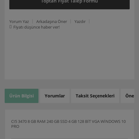
Toptan Fiyat Talep Formu
Yorum Yaz
Arkadaşına Öner
Yazdır
Fiyatı düşünce haber ver!
Ürün Bilgisi
Yorumlar
Taksit Seçenekleri
Öneril
CI5 3470 8 GB RAM 240 GB SSD 4 GB 128 BİT VGA WİNDOWS 10
PRO