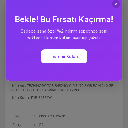
LAN
Killer Gb LAN
Optik Sürücü
Yok
Web Camera
Yok
Kart Okuyucu
Yok
Klavye
Yok
USB 2.0
2 Adet
Satış Garanti Süresi (ay)
24
EAN
8680139015476
Ürün Adı: TECHNOPC TAB-34824W CI5 3470 8 GB RAM 240 GB
SSD 4 GB 128 BİT VGA WİNDOWS 10 PRO
Ürün Kodu: TAB-34824W
EAN
:
8680139015476
Satış
:
24