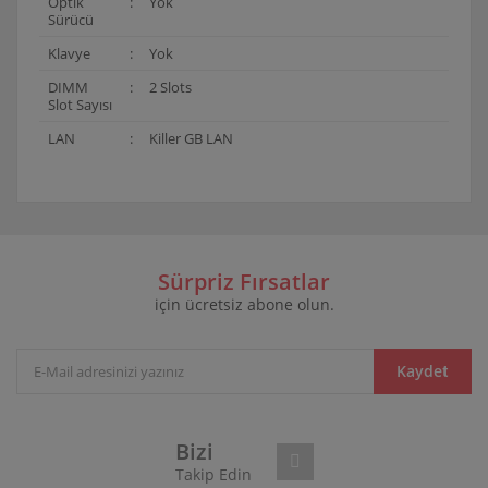
Optik
:
Yok
Sürücü
Klavye
:
Yok
DIMM
:
2 Slots
Slot Sayısı
LAN
:
Killer GB LAN
Bu ürünün fiyat bilgisi, resim, ürün açıklamalarında ve
diğer konularda yetersiz gördüğünüz noktaları öneri
Bu ürüne ilk yorumu siz yapın!
formunu kullanarak tarafımıza iletebilirsiniz.
Görüş ve önerileriniz için teşekkür ederiz.
Sürpriz Fırsatlar
için ücretsiz abone olun.
Yorum Yaz
Ürün resmi kalitesiz, bozuk veya görüntülenemiyor.
Ürün açıklamasında eksik bilgiler bulunuyor.
Ürün bilgilerinde hatalar bulunuyor.
Kaydet
Ürün fiyatı diğer sitelerden daha pahalı.
Bu ürüne benzer farklı alternatifler olmalı.
Bizi
Takip Edin