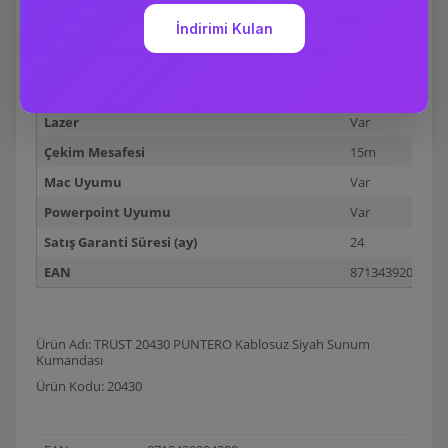
kırmızı lazer
15 metreye kadar kablosuz erim İleri ve Geri slayt kontrolü
Taşıması
kolay, kusursuz şekil Depolanabilir USB mikro alıcı Mac'te de
çalışır
Lazer
Var
Çekim Mesafesi
15m
Mac Uyumu
Var
Powerpoint Uyumu
Var
Satış Garanti Süresi (ay)
24
EAN
8713439204308
Ürün Adı: TRUST 20430 PUNTERO Kablosuz Siyah Sunum
Kumandası
Ürün Kodu: 20430