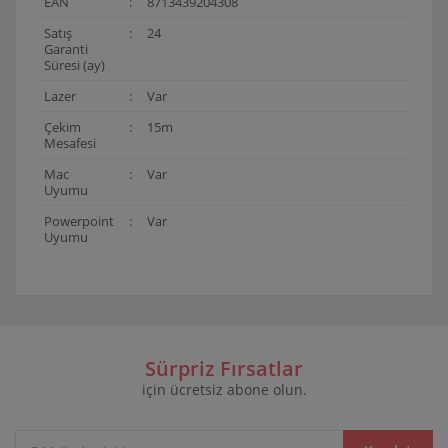
EAN
:
8713439204308
Satış
:
24
Garanti
Süresi (ay)
Lazer
:
Var
Çekim
:
15m
Mesafesi
Mac
:
Var
Uyumu
Powerpoint
:
Var
Uyumu
Bu ürünün fiyat bilgisi, resim, ürün açıklamalarında ve
diğer konularda yetersiz gördüğünüz noktaları öneri
Bu ürüne ilk yorumu siz yapın!
formunu kullanarak tarafımıza iletebilirsiniz.
Görüş ve önerileriniz için teşekkür ederiz.
Sürpriz Fırsatlar
için ücretsiz abone olun.
Yorum Yaz
Ürün resmi kalitesiz, bozuk veya görüntülenemiyor.
Ürün açıklamasında eksik bilgiler bulunuyor.