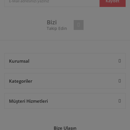
Ürün bilgilerinde hatalar bulunuyor.
Kaydet
Ürün fiyatı diğer sitelerden daha pahalı.
Bu ürüne benzer farklı alternatifler olmalı.
Bizi
Takip Edin
Gönder
Kurumsal
Kategoriler
Müşteri Hizmetleri
Bize Ulaşın