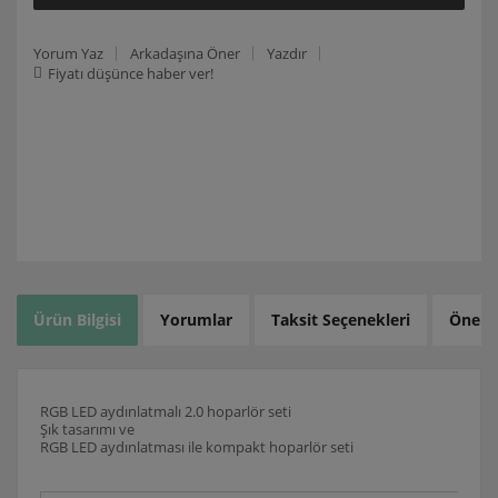
Yorum Yaz
Arkadaşına Öner
Yazdır
Fiyatı düşünce haber ver!
Ürün Bilgisi
Yorumlar
Taksit Seçenekleri
Öneril
RGB LED aydınlatmalı 2.0 hoparlör seti
Şık tasarımı ve
RGB LED aydınlatması ile kompakt hoparlör seti