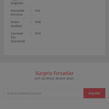
Düğmesi
Manyetik
:
Yok
Koruma
Kolon
:
YOK
Ayakları
Çevresel
:
THX
Ses
Standardı
Bu ürünün fiyat bilgisi, resim, ürün açıklamalarında ve
diğer konularda yetersiz gördüğünüz noktaları öneri
Bu ürüne ilk yorumu siz yapın!
formunu kullanarak tarafımıza iletebilirsiniz.
Görüş ve önerileriniz için teşekkür ederiz.
Sürpriz Fırsatlar
için ücretsiz abone olun.
Yorum Yaz
Ürün resmi kalitesiz, bozuk veya görüntülenemiyor.
Ürün açıklamasında eksik bilgiler bulunuyor.
Ürün bilgilerinde hatalar bulunuyor.
Kaydet
Ürün fiyatı diğer sitelerden daha pahalı.
Bu ürüne benzer farklı alternatifler olmalı.