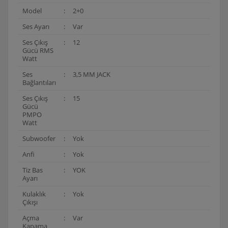
Model
:
2+0
Ses Ayarı
:
Var
Ses Çıkış
:
12
Gücü RMS
Watt
Ses
:
3,5 MM JACK
Bağlantıları
Ses Çıkış
:
15
Gücü
PMPO
Watt
Subwoofer
:
Yok
Anfi
:
Yok
Tiz Bas
:
YOK
Ayarı
Kulaklık
:
Yok
Çıkışı
Açma
:
Var
Kapama