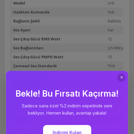
Model
2+0
Uzaktan Kumanda
Yok
Bağlantı Şekli
Kablolu
Ses Ayarı
Var
Ses Çıkış Gücü RMS Watt
12
Ses Bağlantıları
3,5 MM JACK
Ses Çıkış Gücü PMPO Watt
15
Çevresel Ses Standardı
THX
Subwoofer
Yok
Anfi
Yok
Tiz Bas Ayarı
YOK
Manyetik Koruma
Yok
Kulaklık Çıkışı
Yok
Açma Kapama Düğmesi
Var
Renk
SIYAH