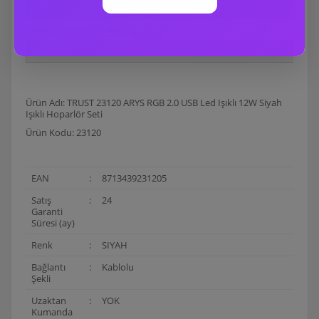
Kolon Ayakları
YOK
Satış Garanti Süresi (ay)
24
EAN
871343923120
Ürün Adı: TRUST 23120 ARYS RGB 2.0 USB Led Işıklı 12W Siyah
Işıklı Hoparlör Seti
Ürün Kodu: 23120
EAN
:
8713439231205
Satış
:
24
Garanti
Süresi (ay)
Renk
:
SIYAH
Bağlantı
:
Kablolu
Şekli
Uzaktan
:
YOK
Kumanda