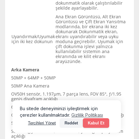
dokunmatik olarak çalıştırılabilir
şekilde ayarlayabilir.
Ana Ekran Görüntüsü, Alt Ekran
Görüntüsü ve Çift Ekran Yansıtma
modlarında, bir ekrana iki kez
dokunarak Dokunmatik ekran,
Uyandırmak/Uyumak
ekranı uyandırabilir veya uyku
için iki kez dokunun
moduna geçirebilir. Uyumak için
çift dokunma işlevi yalnızca
kullanılabilir sistemin ana
ekranında ve kilit ekranı
arayüzünde.
Arka Kamera
50MP + 64MP + 50MP
50MP Ana Kamera
OV50H sensör, 1.197μm, 7 parça lens, FOV 85°, ƒ/1.95
geniş diyafram açıklığı
64MP Gece Görüş Kamerası
OV64B sensör, FOV 79,4°, ƒ/1,79 geniş diyafram açıklığı
50MP Ultra Geniş Açılı Kamera
Samsung JN1 sensör, FOV 117.3°, ƒ/2.2 geniş diyafram
açıklığı