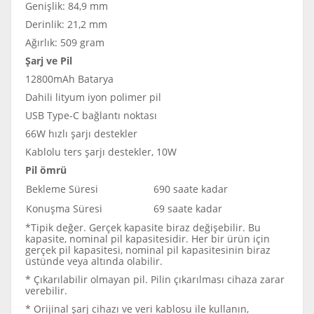
Genişlik: 84,9 mm
Derinlik: 21,2 mm
Ağırlık: 509 gram
Şarj ve Pil
12800mAh Batarya
Dahili lityum iyon polimer pil
USB Type-C bağlantı noktası
66W hızlı şarjı destekler
Kablolu ters şarjı destekler, 10W
Pil ömrü
Bekleme Süresi
690 saate kadar
Konuşma Süresi
69 saate kadar
*Tipik değer. Gerçek kapasite biraz değişebilir. Bu
kapasite, nominal pil kapasitesidir. Her bir ürün için
gerçek pil kapasitesi, nominal pil kapasitesinin biraz
üstünde veya altında olabilir.
* Çıkarılabilir olmayan pil. Pilin çıkarılması cihaza zarar
verebilir.
* Orijinal şarj cihazı ve veri kablosu ile kullanın,