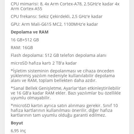
CPU mimarisi: 8, 4x Arm Cortex-A78, 2.5GHz'e kadar 4x
Arm Cortex-A55
CPU frekansı: Sekiz Çekirdekli, 2,5 GHz'e kadar
GPU: Arm Mali-G615 MC2, 1100MHz'e kadar
Depolama ve RAM
16 GB+512 GB
RAM: 16GB
Flash depolama: 512 GB telefon depolama alanı
microSD hafıza kartı 2 TB'a kadar
*İşletim sisteminin depolanması ve cihaza önceden
yüklenmiş yazılım nedeniyle kullanılabilir depolama
alanı ve RAM, toplam bellekten daha azdır.
*Sanal Bellek Genişletme, Ayarlar'dan etkinleştirilebilir
ve 16 GB'a kadar RAM ekler. Bazı yazılımlar bu özellikle
uyumlu olmayabilir.
*microSD kartın ayrıca satın alınması gerekir. Sınıf 10
hafıza kartlarının kullanılması önerilir, diğer hafıza
kartlarının tam uyumlu olduğu garanti edilmez.
Boyut
6,95 inç