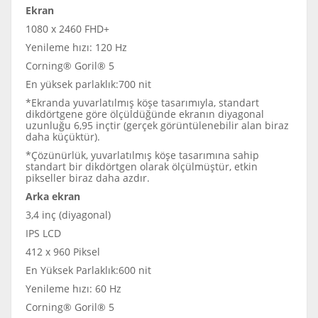
Ekran
1080 x 2460 FHD+
Yenileme hızı: 120 Hz
Corning® Goril® 5
En yüksek parlaklık:700 nit
*Ekranda yuvarlatılmış köşe tasarımıyla, standart
dikdörtgene göre ölçüldüğünde ekranın diyagonal
uzunluğu 6,95 inçtir (gerçek görüntülenebilir alan biraz
daha küçüktür).
*Çözünürlük, yuvarlatılmış köşe tasarımına sahip
standart bir dikdörtgen olarak ölçülmüştür, etkin
pikseller biraz daha azdır.
Arka ekran
3,4 inç (diyagonal)
IPS LCD
412 x 960 Piksel
En Yüksek Parlaklık:600 nit
Yenileme hızı: 60 Hz
Corning® Goril® 5