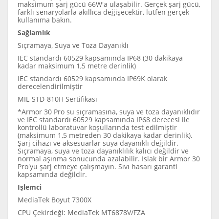
maksimum şarj gücü 66W'a ulaşabilir. Gerçek şarj gücü,
farklı senaryolarla akıllıca değişecektir, lütfen gerçek
kullanıma bakın.
Sağlamlık
Sıçramaya, Suya ve Toza Dayanıklı
IEC standardı 60529 kapsamında IP68 (30 dakikaya
kadar maksimum 1,5 metre derinlik)
IEC standardı 60529 kapsamında IP69K olarak
derecelendirilmiştir
MIL-STD-810H Sertifikası
*Armor 30 Pro su sıçramasına, suya ve toza dayanıklıdır
ve IEC standardı 60529 kapsamında IP68 derecesi ile
kontrollü laboratuvar koşullarında test edilmiştir
(maksimum 1,5 metreden 30 dakikaya kadar derinlik).
Şarj cihazı ve aksesuarlar suya dayanıklı değildir.
Sıçramaya, suya ve toza dayanıklılık kalıcı değildir ve
normal aşınma sonucunda azalabilir. Islak bir Armor 30
Pro'yu şarj etmeye çalışmayın. Sıvı hasarı garanti
kapsamında değildir.
Işlemci
MediaTek Boyut 7300X
CPU Çekirdeği: MediaTek MT6878V/FZA