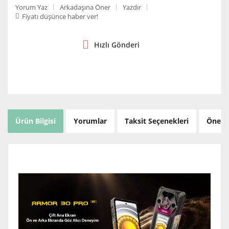
Yorum Yaz
Arkadaşına Öner
Yazdır
Fiyatı düşünce haber ver!
Hızlı Gönderi
Ürün Bilgisi
Yorumlar
Taksit Seçenekleri
Öneril