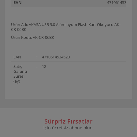
EAN
4710614534520
Ürün Adı: AKASA USB 3.0 Alüminyum Flash Kart Okuyucu AK-
CR-06BK
Ürün Kodu: AK-CR-06BK
EAN
:
4710614534520
Satış
:
12
Garanti
Süresi
(ay)
Bu ürünün fiyat bilgisi, resim, ürün açıklamalarında ve
diğer konularda yetersiz gördüğünüz noktaları öneri
Bu ürüne ilk yorumu siz yapın!
formunu kullanarak tarafımıza iletebilirsiniz.
Görüş ve önerileriniz için teşekkür ederiz.
Sürpriz Fırsatlar
için ücretsiz abone olun.
Yorum Yaz
Ürün resmi kalitesiz, bozuk veya görüntülenemiyor.