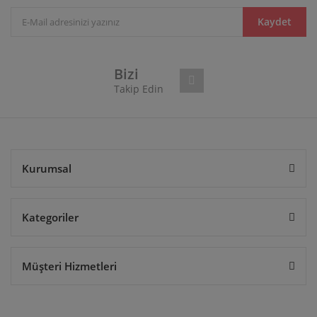
Ürün açıklamasında eksik bilgiler bulunuyor.
Ürün bilgilerinde hatalar bulunuyor.
Kaydet
Ürün fiyatı diğer sitelerden daha pahalı.
Bu ürüne benzer farklı alternatifler olmalı.
Bizi
Takip Edin
Gönder
Kurumsal
Kategoriler
Müşteri Hizmetleri