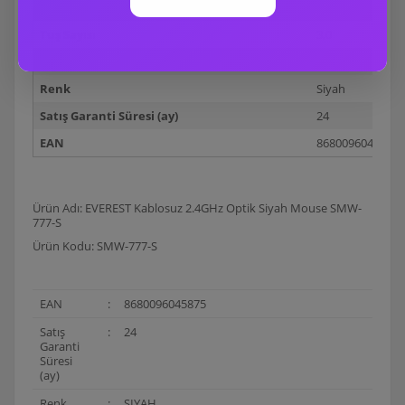
Mouse Türü
Optik
Tuş Sayısı
3,0
Mouse Pad
Yok
Renk
Siyah
Satış Garanti Süresi (ay)
24
EAN
8680096045875
Ürün Adı: EVEREST Kablosuz 2.4GHz Optik Siyah Mouse SMW-
777-S
Ürün Kodu: SMW-777-S
EAN
:
8680096045875
Satış
:
24
Garanti
Süresi
(ay)
Renk
:
SIYAH