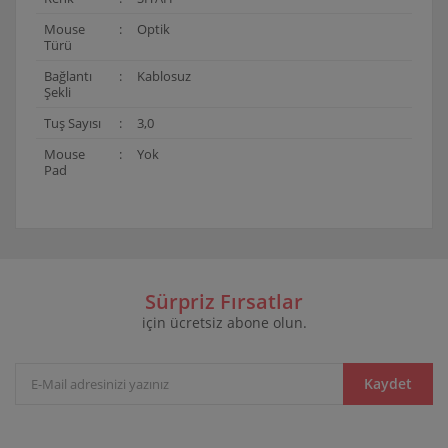
Mouse
:
Optik
Türü
Bağlantı
:
Kablosuz
Şekli
Tuş Sayısı
:
3,0
Mouse
:
Yok
Pad
Bu ürünün fiyat bilgisi, resim, ürün açıklamalarında ve
diğer konularda yetersiz gördüğünüz noktaları öneri
Bu ürüne ilk yorumu siz yapın!
formunu kullanarak tarafımıza iletebilirsiniz.
Görüş ve önerileriniz için teşekkür ederiz.
Sürpriz Fırsatlar
için ücretsiz abone olun.
Yorum Yaz
Ürün resmi kalitesiz, bozuk veya görüntülenemiyor.
Ürün açıklamasında eksik bilgiler bulunuyor.
Ürün bilgilerinde hatalar bulunuyor.
Kaydet
Ürün fiyatı diğer sitelerden daha pahalı.
Bu ürüne benzer farklı alternatifler olmalı.