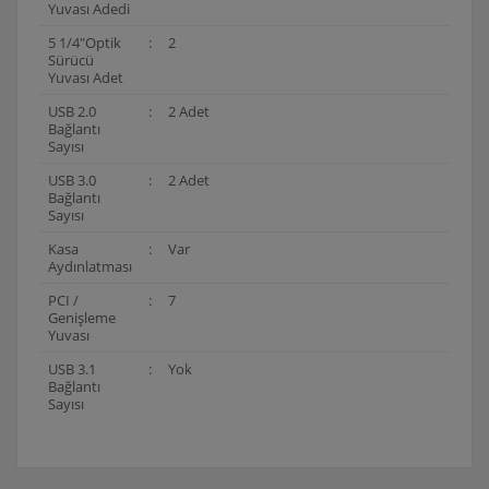
Yuvası Adedi
5 1/4"Optik
:
2
Sürücü
Yuvası Adet
USB 2.0
:
2 Adet
Bağlantı
Sayısı
USB 3.0
:
2 Adet
Bağlantı
Sayısı
Kasa
:
Var
Aydınlatması
PCI /
:
7
Genişleme
Yuvası
USB 3.1
:
Yok
Bağlantı
Sayısı
Bu ürünün fiyat bilgisi, resim, ürün açıklamalarında ve