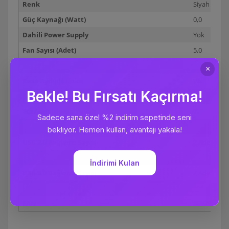
Renk
Siyah
Güç Kaynağı (Watt)
0,0
Dahili Power Supply
Yok
Fan Sayısı (Adet)
5,0
3.5" HDD Yuvası Adedi
2
Kasa Aydınlatması
Var
5 1/4"Optik Sürücü Yuvası Adet
2
PCI / Genişleme Yuvası
7
Sıvı Soğutma
Var
USB 2.0 Bağlantı Sayısı
2 Adet
Satış Garanti Süresi (ay)
24
USB 3.0 Bağlantı Sayısı
2 Adet
USB 3.1 Bağlantı Sayısı
Yok
EAN
8697939913