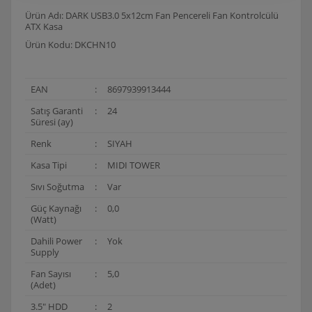
Ürün Adı: DARK USB3.0 5x12cm Fan Pencereli Fan Kontrolcülü
ATX Kasa
Ürün Kodu: DKCHN10
EAN
:
8697939913444
Satış Garanti
:
24
Süresi (ay)
Renk
:
SIYAH
Kasa Tipi
:
MIDI TOWER
Sıvı Soğutma
:
Var
Güç Kaynağı
:
0,0
(Watt)
Dahili Power
:
Yok
Supply
Fan Sayısı
:
5,0
(Adet)
3.5" HDD
:
2