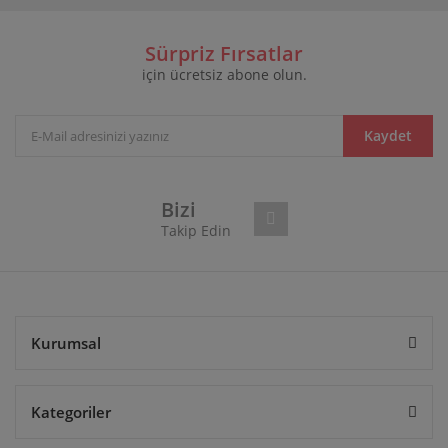
diğer konularda yetersiz gördüğünüz noktaları öneri
Bu ürüne ilk yorumu siz yapın!
formunu kullanarak tarafımıza iletebilirsiniz.
Görüş ve önerileriniz için teşekkür ederiz.
Sürpriz Fırsatlar
için ücretsiz abone olun.
Yorum Yaz
Ürün resmi kalitesiz, bozuk veya görüntülenemiyor.
Ürün açıklamasında eksik bilgiler bulunuyor.
Ürün bilgilerinde hatalar bulunuyor.
Kaydet
Ürün fiyatı diğer sitelerden daha pahalı.
Bu ürüne benzer farklı alternatifler olmalı.
Bizi
Takip Edin
Gönder
Kurumsal
Kategoriler