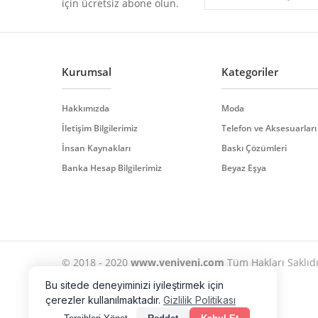
için ücretsiz abone olun.
Ürün açıklamasında eksik bilgiler bulunuyor.
Ürün bilgilerinde hatalar bulunuyor.
Ürün fiyatı diğer sitelerden daha pahalı.
Bu ürüne benzer farklı alternatifler olmalı.
Kurumsal
Kategoriler
Hakkımızda
Moda
İletişim Bilgilerimiz
Telefon ve Aksesuarları
İnsan Kaynakları
Baskı Çözümleri
Banka Hesap Bilgilerimiz
Beyaz Eşya
© 2018 - 2020
www.yeniyeni.com
Tüm Hakları Saklıdır