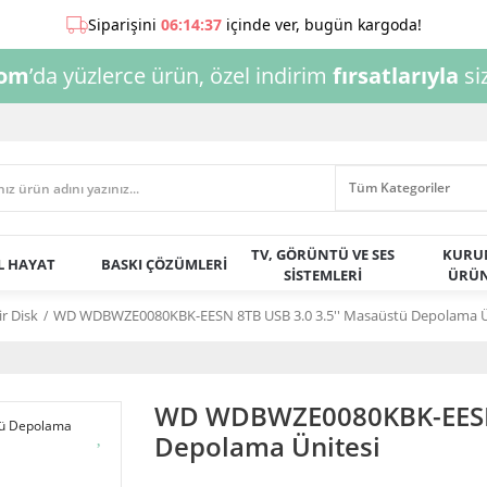
com
’da yüzlerce ürün, özel indirim
fırsatlarıyla
siz
TV, GÖRÜNTÜ VE SES
KURU
AL HAYAT
BASKI ÇÖZÜMLERİ
SİSTEMLERİ
ÜRÜN
ir Disk
WD WDBWZE0080KBK-EESN 8TB USB 3.0 3.5'' Masaüstü Depolama Ü
WD WDBWZE0080KBK-EESN 
Depolama Ünitesi