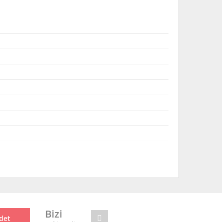
mıza iletebilirsiniz.
Bizi
det