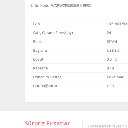
Ürün Kodu: WDBWZE0080KBK-EESN
EAN
:
1071803783
Satış Garanti Süresi (ay)
:
24
Renk
:
SIYAH
Bağlantı
:
USB 3.0
Boyut
:
3,5 inç
Kapasite
:
8 TB
Donanım Desteği
:
Pc ve Mac
Güç Bağlantısı
:
USB
Bu ürünün fiyat bilgisi, resim, ürün açıklamalarında ve 
Görüş ve önerileriniz için teşekkür ederiz.
Sürpriz Fırsatlar
Ürün resmi kalitesiz, bozuk veya görüntülenemiyor.