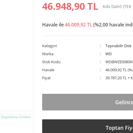
46.948,90 TL
Kdv Dahil (TEK
Havale ile
46.009,92 TL
(%2,00 havale ind
Kategori
Taşınabilir Disk
Marka
WD
Stok Kodu
WDBWZE0080K
Havale
46.009,92 TL (%2
Fiyat
39.787,20 TL + 
Gelinc
Toptan Fiy