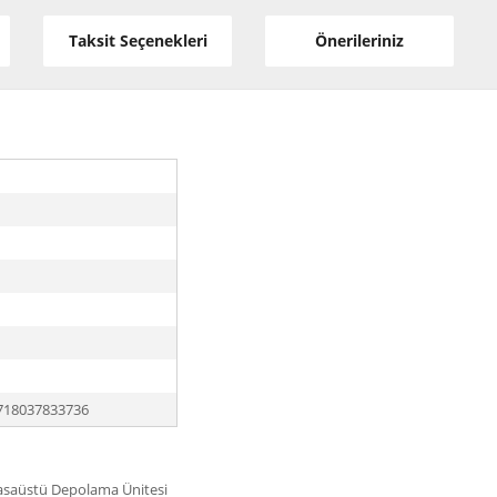
Taksit Seçenekleri
Önerileriniz
718037833736
saüstü Depolama Ünitesi