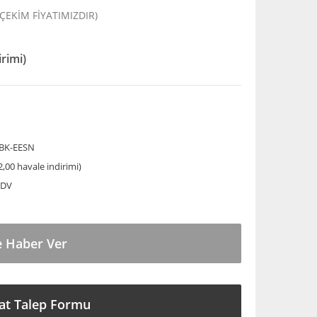
 ÇEKİM FİYATIMIZDIR)
irimi)
BK-EESN
,00 havale indirimi)
KDV
e Haber Ver
at Talep Formu