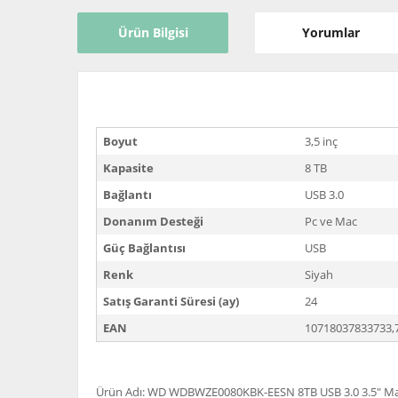
Ürün Bilgisi
Yorumlar
Boyut
3,5 inç
Kapasite
8 TB
Bağlantı
USB 3.0
Donanım Desteği
Pc ve Mac
Güç Bağlantısı
USB
Renk
Siyah
Satış Garanti Süresi (ay)
24
EAN
10718037833733,
Ürün Adı: WD WDBWZE0080KBK-EESN 8TB USB 3.0 3.5" Ma