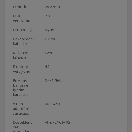
Derinlik
:
95,2 mm
USB
:
2.0
versiyonu
Ürün rengi
:
Siyah
Pakete dahil
:
HDMI
kablolar
Kullanım
:
Evet
kılavuzu
Bluetooth
:
4.2
versiyonu
Frekans
:
2.4/5 GHz
bandı ve
işletim
kanalları
Video
:
Mali-450
adaptörü
sürücüsü
Desteklenen
:
APE,FLAC,MP3
ses
formatları