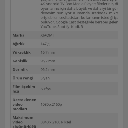
4K Android TV Box Media Player; filmleriniz, dizilerin
oyunlarınız için daha büyük ve daha iyi bir görüntü
deneyimi sunuyor. Kumanda üzerindeki mikrofon tu
erişilebilen sesli asistan, kullanıcının istediği içeriği k
buluyor. Google Cast desteğiyle beraber gelen cihaz;
YouTube, Spotify, Kodi, B
Marka
XIAOMI
Ağırlık
147 g
Yükseklik
16,7 mm
Genişlik
95,2 mm
Derinlik
95,2 mm
Ürün rengi
Siyah
Film öçekim
60 fps
hızı
Desteklenen
video
1080p,2160p
modları
Maksimum
video
3840 x 2160 Piksel
çözünürlüğü