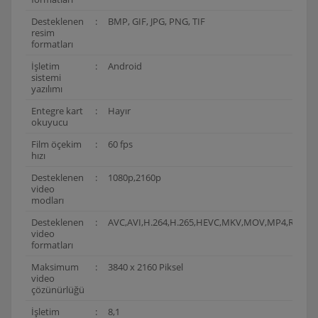
Desteklenen
:
BMP, GIF, JPG, PNG, TIF
resim
formatları
İşletim
:
Android
sistemi
yazılımı
Entegre kart
:
Hayır
okuyucu
Film öçekim
:
60 fps
hızı
Desteklenen
:
1080p,2160p
video
modları
Desteklenen
:
AVC,AVI,H.264,H.265,HEVC,MKV,MOV,MP4,RM,TS
video
formatları
Maksimum
:
3840 x 2160 Piksel
video
çözünürlüğü
İşletim
:
8,1