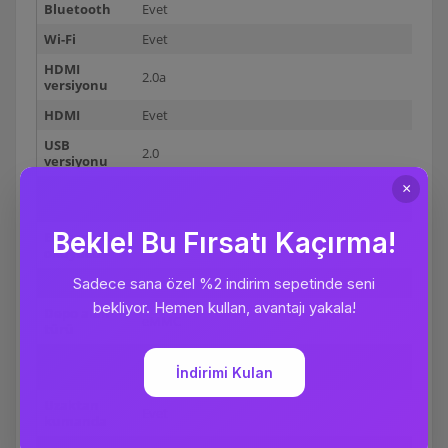
Bluetooth
Evet
Wi-Fi
Evet
HDMI
2.0a
versiyonu
HDMI
Evet
USB
2.0
versiyonu
USB girişi
1
sayısı
Entegre kart
Hayır
okuyucu
Dahili hafıza
8 GB
Depo alan
eMMC
türü
AC sarma
Evet
adaptör
Uzaktan
Evet
kumanda