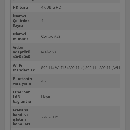
HD türü
4K Ultra HD
İşlemci
Çekirdek
4
Sayısı
İşlemci
Cortex-A53
mimarisi
Video
adaptörü
Mali-450
sürücüsü
Wi-Fi
802.11a,Wi-Fi 5 (802.11ac),802.11b,802.11g,Wi-Fi 4 (8
standartları
Bluetooth
4.2
versiyonu
Ethernet
LAN
Hayır
bağlantısı
Frekans
bandı ve
2.4/5 GHz
işletim
kanalları