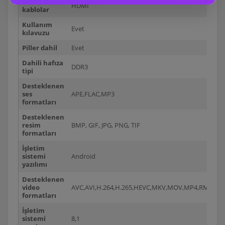
Pakete dahil
HDMI
kablolar
Kullanım
Evet
kılavuzu
Piller dahil
Evet
Dahili hafıza
DDR3
tipi
Desteklenen
ses
APE,FLAC,MP3
formatları
Desteklenen
resim
BMP, GIF, JPG, PNG, TIF
formatları
İşletim
sistemi
Android
yazılımı
Desteklenen
video
AVC,AVI,H.264,H.265,HEVC,MKV,MOV,MP4,RM,TS,V
formatları
İşletim
sistemi
8,1