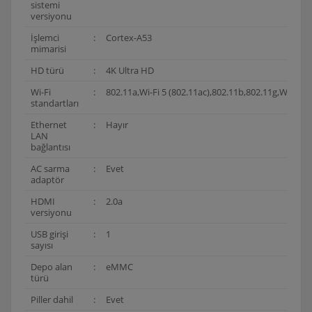
sistemi
versiyonu
İşlemci
:
Cortex-A53
mimarisi
HD türü
:
4K Ultra HD
Wi-Fi
:
802.11a,Wi-Fi 5 (802.11ac),802.11b,802.11g,Wi-Fi 4 
standartları
Ethernet
:
Hayır
LAN
bağlantısı
AC sarma
:
Evet
adaptör
HDMI
:
2.0a
versiyonu
USB girişi
:
1
sayısı
Depo alan
:
eMMC
türü
Piller dahil
:
Evet