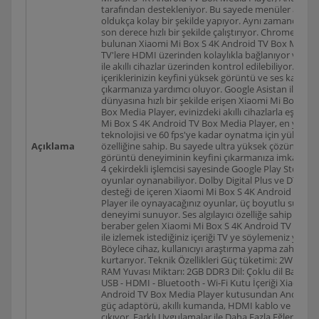
tarafından destekleniyor. Bu sayede menüler arası ge
oldukça kolay bir şekilde yapıyor. Aynı zamanda uy
son derece hızlı bir şekilde çalıştırıyor. Chromecast 
bulunan Xiaomi Mi Box S 4K Android TV Box Media 
TV'lere HDMI üzerinden kolaylıkla bağlanıyor ve tüm
ile akıllı cihazlar üzerinden kontrol edilebiliyor. Bu 
içeriklerinizin keyfini yüksek görüntü ve ses kalitesi
çıkarmanıza yardımcı oluyor. Google Asistan ile eğl
dünyasına hızlı bir şekilde erişen Xiaomi Mi Box S 4
Box Media Player, evinizdeki akıllı cihazlarla eşleşebi
Mi Box S 4K Android TV Box Media Player, en yeni 
teknolojisi ve 60 fps'ye kadar oynatma için yüksek hı
Açıklama
özelliğine sahip. Bu sayede ultra yüksek çözünürlükl
görüntü deneyiminin keyfini çıkarmanıza imkan tanı
4 çekirdekli işlemcisi sayesinde Google Play Store'da
oyunlar oynanabiliyor. Dolby Digital Plus ve DTS ses
desteği de içeren Xiaomi Mi Box S 4K Android TV B
Player ile oynayacağınız oyunlar, üç boyutlu surrou
deneyimi sunuyor. Ses algılayıcı özelliğe sahip akıllı
beraber gelen Xiaomi Mi Box S 4K Android TV Box M
ile izlemek istediğiniz içeriği TV ye söylemeniz yeterl
Böylece cihaz, kullanıcıyı araştırma yapma zahmeti
kurtarıyor. Teknik Özellikleri Güç tüketimi: 2W İşlem
RAM Yuvası Miktarı: 2GB DDR3 Dil: Çoklu dil Bağlantı
USB - HDMI - Bluetooth - Wi-Fi Kutu İçeriği Xiaomi M
Android TV Box Media Player kutusundan Android TV
güç adaptörü, akıllı kumanda, HDMI kablo ve kullanı
çıkıyor. Farklı Uygulamalar ile Daha Fazla Eğlence X