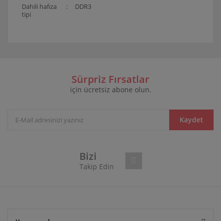
Dahili hafıza
:
DDR3
tipi
Bu ürünün fiyat bilgisi, resim, ürün açıklamalarında ve
diğer konularda yetersiz gördüğünüz noktaları öneri
Bu ürüne ilk yorumu siz yapın!
formunu kullanarak tarafımıza iletebilirsiniz.
Görüş ve önerileriniz için teşekkür ederiz.
Sürpriz Fırsatlar
için ücretsiz abone olun.
Yorum Yaz
Ürün resmi kalitesiz, bozuk veya görüntülenemiyor.
Ürün açıklamasında eksik bilgiler bulunuyor.
Ürün bilgilerinde hatalar bulunuyor.
Kaydet
Ürün fiyatı diğer sitelerden daha pahalı.
Bu ürüne benzer farklı alternatifler olmalı.
Bizi
Takip Edin
Gönder