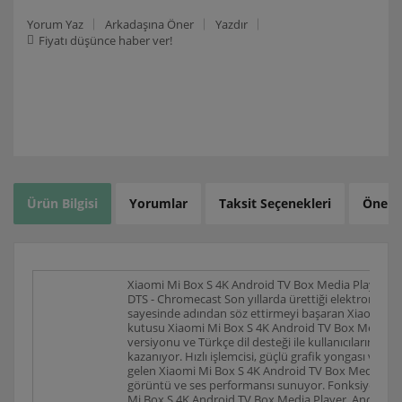
Yorum Yaz
Arkadaşına Öner
Yazdır
Fiyatı düşünce haber ver!
Ürün Bilgisi
Yorumlar
Taksit Seçenekleri
Öneril
Xiaomi Mi Box S 4K Android TV Box Media Player H
DTS - Chromecast Son yıllarda ürettiği elektronik ür
sayesinde adından söz ettirmeyi başaran Xiaomi'nin 
kutusu Xiaomi Mi Box S 4K Android TV Box Media Pl
versiyonu ve Türkçe dil desteği ile kullanıcıların beğe
kazanıyor. Hızlı işlemcisi, güçlü grafik yongası ve 4K 
gelen Xiaomi Mi Box S 4K Android TV Box Media Pla
görüntü ve ses performansı sunuyor. Fonksiyonel ve
Mi Box S 4K Android TV Box Media Player, Android 8