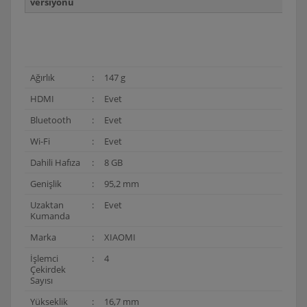
versiyonu
Ağırlık
:
147 g
HDMI
:
Evet
Bluetooth
:
Evet
Wi-Fi
:
Evet
Dahili Hafıza
:
8 GB
Genişlik
:
95,2 mm
Uzaktan
:
Evet
Kumanda
Marka
:
XIAOMI
İşlemci
:
4
Çekirdek
Sayısı
Yükseklik
:
16,7 mm