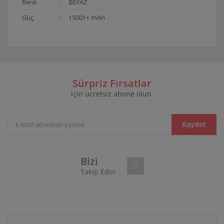
Renk
:
BEYAZ
Güç
:
15001+ mAh
Bu ürünün fiyat bilgisi, resim, ürün açıklamalarında ve
diğer konularda yetersiz gördüğünüz noktaları öneri
Bu ürüne ilk yorumu siz yapın!
formunu kullanarak tarafımıza iletebilirsiniz.
Görüş ve önerileriniz için teşekkür ederiz.
Sürpriz Fırsatlar
için ücretsiz abone olun.
Yorum Yaz
Ürün resmi kalitesiz, bozuk veya görüntülenemiyor.
Ürün açıklamasında eksik bilgiler bulunuyor.
Ürün bilgilerinde hatalar bulunuyor.
Kaydet
Ürün fiyatı diğer sitelerden daha pahalı.
Bu ürüne benzer farklı alternatifler olmalı.
Bizi
Takip Edin
Gönder