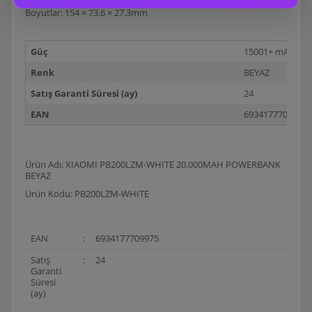
Asırı akım, asırı güç, kısa devre koruma
Boyutlar: 154 × 73.6 × 27.3mm
Güç
15001+ mAh
Renk
BEYAZ
Satış Garanti Süresi (ay)
24
EAN
6934177709975
Ürün Adı: XIAOMI PB200LZM-WHITE 20.000MAH POWERBANK
BEYAZ
Ürün Kodu: PB200LZM-WHITE
EAN
:
6934177709975
Satış
:
24
Garanti
Süresi
(ay)