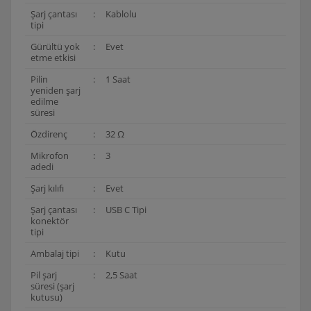
Şarj çantası
:
Kablolu
tipi
Gürültü yok
:
Evet
etme etkisi
Pilin
:
1 Saat
yeniden şarj
edilme
süresi
Özdirenç
:
32 Ω
Mikrofon
:
3
adedi
Şarj kılıfı
:
Evet
Şarj çantası
:
USB C Tipi
konektör
tipi
Ambalaj tipi
:
Kutu
Pil şarj
:
2,5 Saat
süresi (şarj
kutusu)