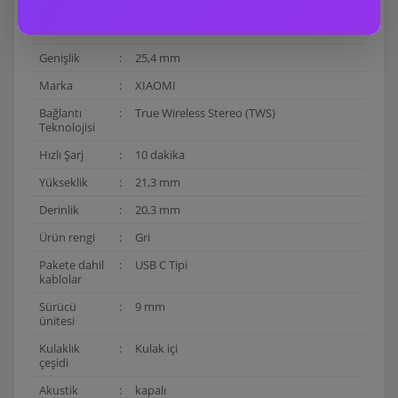
Bekleme
:
28 Saat
süresi
Genişlik
:
25,4 mm
Marka
:
XIAOMI
Bağlantı
:
True Wireless Stereo (TWS)
Teknolojisi
Hızlı Şarj
:
10 dakika
Yükseklik
:
21,3 mm
Derinlik
:
20,3 mm
Ürün rengi
:
Gri
Pakete dahil
:
USB C Tipi
kablolar
Sürücü
:
9 mm
ünitesi
Kulaklık
:
Kulak içi
çeşidi
Akustik
:
kapalı