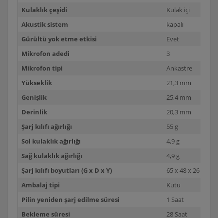
Kulaklık çeşidi
Kulak içi
Akustik sistem
kapalı
Gürültü yok etme etkisi
Evet
Mikrofon adedi
3
Mikrofon tipi
Ankastre
Yükseklik
21,3 mm
Genişlik
25,4 mm
Derinlik
20,3 mm
Şarj kılıfı ağırlığı
55 g
Sol kulaklık ağırlığı
4,9 g
Sağ kulaklık ağırlığı
4,9 g
Şarj kılıfı boyutları (G x D x Y)
65 x 48 x 26 mm
Ambalaj tipi
Kutu
Pilin yeniden şarj edilme süresi
1 Saat
Bekleme süresi
28 Saat