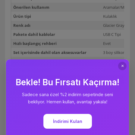
Önerilen kullanım
Aramalar/Müzik
Ürün tipi
Kulaklık
Renk adı
Glacier Gray
Pakete dahil kablolar
USB C Tipi
Hızlı başlangıç rehberi
Evet
Set içerisinde dahil olan aksesuvarlar
3 boy silikon kula
Şarj kılıfı
Evet
Şarj kılıfı kapasitesi
470 mAh
Şarj çantası tipi
Kablolu
Şarj çantası konektör tipi
USB C Tipi
Bluetooth
:
Evet
Ürün Tipi
:
Kulaklık