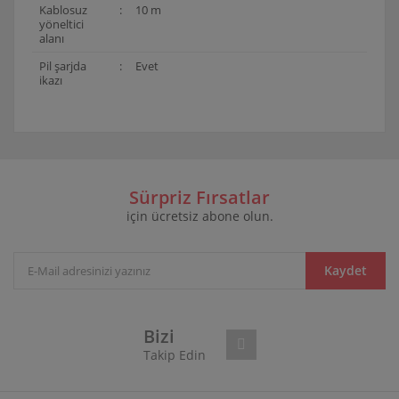
Kablosuz
:
10 m
yöneltici
alanı
Pil şarjda
:
Evet
ikazı
Bu ürünün fiyat bilgisi, resim, ürün açıklamalarında ve
diğer konularda yetersiz gördüğünüz noktaları öneri
Bu ürüne ilk yorumu siz yapın!
formunu kullanarak tarafımıza iletebilirsiniz.
Görüş ve önerileriniz için teşekkür ederiz.
Sürpriz Fırsatlar
için ücretsiz abone olun.
Yorum Yaz
Ürün resmi kalitesiz, bozuk veya görüntülenemiyor.
Ürün açıklamasında eksik bilgiler bulunuyor.
Ürün bilgilerinde hatalar bulunuyor.
Kaydet
Ürün fiyatı diğer sitelerden daha pahalı.
Bu ürüne benzer farklı alternatifler olmalı.
Bizi
Takip Edin