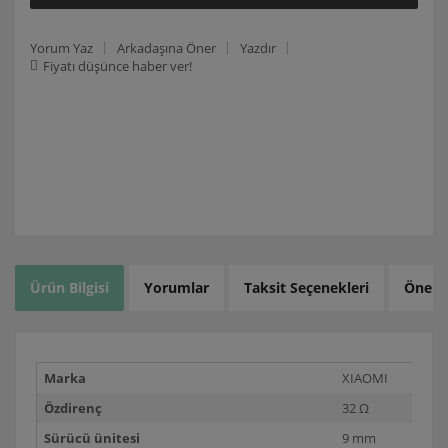
Yorum Yaz
Arkadaşına Öner
Yazdır
Fiyatı düşünce haber ver!
Ürün Bilgisi
Yorumlar
Taksit Seçenekleri
Öneril
Marka
XIAOMI
Özdirenç
32 Ω
Sürücü ünitesi
9 mm