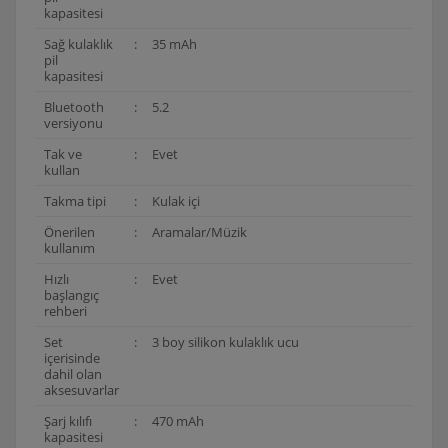
kapasitesi
Sağ kulaklık
:
35 mAh
pil
kapasitesi
Bluetooth
:
5.2
versiyonu
Tak ve
:
Evet
kullan
Takma tipi
:
Kulak içi
Önerilen
:
Aramalar/Müzik
kullanım
Hızlı
:
Evet
başlangıç
rehberi
Set
:
3 boy silikon kulaklık ucu
içerisinde
dahil olan
aksesuvarlar
Şarj kılıfı
:
470 mAh
kapasitesi