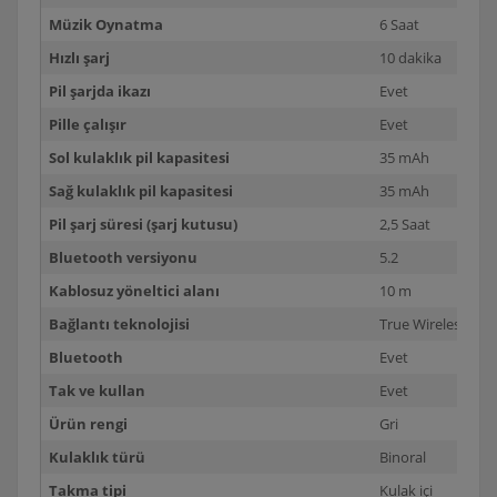
Müzik Oynatma
6 Saat
Hızlı şarj
10 dakika
Pil şarjda ikazı
Evet
Pille çalışır
Evet
Sol kulaklık pil kapasitesi
35 mAh
Sağ kulaklık pil kapasitesi
35 mAh
Pil şarj süresi (şarj kutusu)
2,5 Saat
Bluetooth versiyonu
5.2
Kablosuz yöneltici alanı
10 m
Bağlantı teknolojisi
True Wireless Ste
Bluetooth
Evet
Tak ve kullan
Evet
Ürün rengi
Gri
Kulaklık türü
Binoral
Takma tipi
Kulak içi