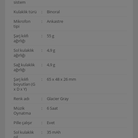
sistem
Kulaklık türü
:
Binoral
Mikrofon
:
Ankastre
tipi
Şarj kılıfı
:
55 g
ağırlığı
Sol kulaklık
:
4,9 g
ağırlığı
Sağ kulaklık
:
4,9 g
ağırlığı
Şarj kılıfı
:
65 x 48 x 26 mm
boyutları (G
x D x Y)
Renk adı
:
Glacier Gray
Müzik
:
6 Saat
Oynatma
Pille çalışır
:
Evet
Sol kulaklık
:
35 mAh
pil