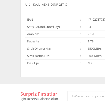
Ürün Kodu: ASX8100NP-2TT-C
EAN
:
4710273773
Satış Garanti Süresi (ay)
:
24
Arabirim
:
PCIe
Kapasite
:
1 TB
Sıralı Okuma Hızı
:
3500MB/s
Sıralı Yazma Hızı
:
3000MB/s
Disk Tipi
:
M2
Bu ürünün fiyat bilgisi, resim, ürün açıklamalarında ve 
Görüş ve önerileriniz için teşekkür ederiz.
Sürpriz Fırsatlar
Ürün resmi kalitesiz, bozuk veya görüntülenemiyor.
için ücretsiz abone olun.
Ürün açıklamasında eksik bilgiler bulunuyor.