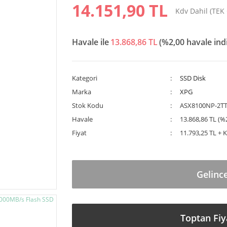
14.151,90 TL
Kdv Dahil (TEK
Havale ile
13.868,86 TL
(%2,00 havale ind
Kategori
SSD Disk
Marka
XPG
Stok Kodu
ASX8100NP-2TT
Havale
13.868,86 TL (%2
Fiyat
11.793,25 TL + 
Gelinc
Toptan Fiy