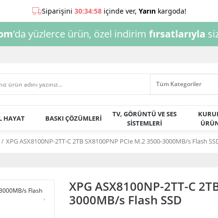
com
’da yüzlerce ürün, özel indirim
fırsatlarıyla
siz
TV, GÖRÜNTÜ VE SES
KURU
AL HAYAT
BASKI ÇÖZÜMLERİ
SİSTEMLERİ
ÜRÜN
XPG ASX8100NP-2TT-C 2TB SX8100PNP PCIe M.2 3500-3000MB/s Flash SS
XPG ASX8100NP-2TT-C 2TB
3000MB/s Flash SSD