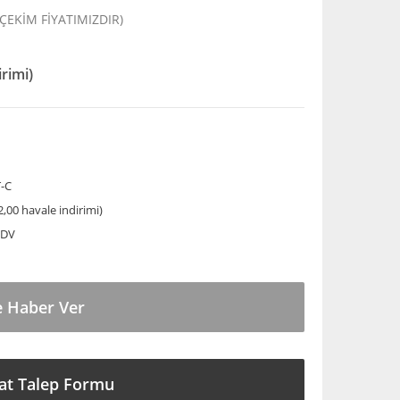
 ÇEKİM FİYATIMIZDIR)
irimi)
-C
,00 havale indirimi)
KDV
e Haber Ver
at Talep Formu