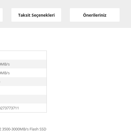
Taksit Seçenekleri
Önerileriniz
0MB/s
0MB/s
e
0273773711
2 3500-3000MB/s Flash SSD