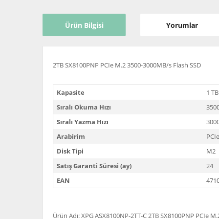
Ürün Bilgisi
Yorumlar
2TB SX8100PNP PCIe M.2 3500-3000MB/s Flash SSD
Kapasite
1 TB
Sıralı Okuma Hızı
350
Sıralı Yazma Hızı
300
Arabirim
PCI
Disk Tipi
M2
Satış Garanti Süresi (ay)
24
EAN
471
Ürün Adı: XPG ASX8100NP-2TT-C 2TB SX8100PNP PCIe M.