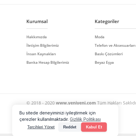
Ürün bilgilerinde hatalar bulunuyor.
Ürün fiyatı diğer sitelerden daha pahalı.
Bu ürüne benzer farklı alternatifler olmalı.
Kurumsal
Kategoriler
Hakkımızda
Moda
İletişim Bilgilerimiz
Telefon ve Aksesuarları
İnsan Kaynakları
Baskı Çözümleri
Banka Hesap Bilgilerimiz
Beyaz Eşya
© 2018 - 2020
www.yeniyeni.com
Tüm Hakları Saklıdır