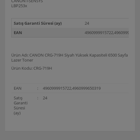
CANON i-SENSYS
LBP253x
Satış Garanti Süresi (ay)
24
EAN
4960999915722,49609996503
Ürün Adı: CANON CRG-719H Siyah Yüksek Kapasiteli 6500 Sayfa
Lazer Toner
Ürün Kodu: CRG-719H
EAN
:
4960999915722,4960999650319
Satış
:
24
Garanti
Süresi
(ay)
Bu ürünün fiyat bilgisi, resim, ürün açıklamalarında ve
diğer konularda yetersiz gördüğünüz noktaları öneri