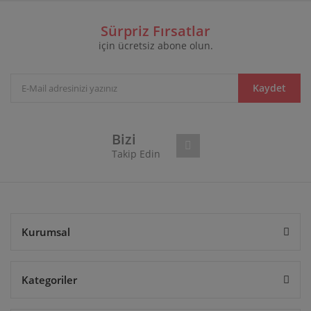
Bu ürüne ilk yorumu siz yapın!
formunu kullanarak tarafımıza iletebilirsiniz.
Görüş ve önerileriniz için teşekkür ederiz.
Sürpriz Fırsatlar
için ücretsiz abone olun.
Yorum Yaz
Ürün resmi kalitesiz, bozuk veya görüntülenemiyor.
Ürün açıklamasında eksik bilgiler bulunuyor.
Ürün bilgilerinde hatalar bulunuyor.
Kaydet
Ürün fiyatı diğer sitelerden daha pahalı.
Bu ürüne benzer farklı alternatifler olmalı.
Bizi
Takip Edin
Gönder
Kurumsal
Kategoriler