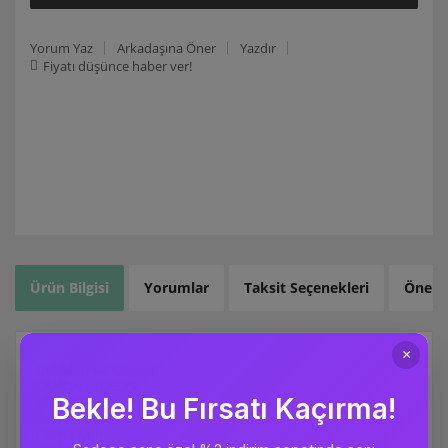
Yorum Yaz
Arkadaşına Öner
Yazdır
Fiyatı düşünce haber ver!
Ürün Bilgisi
Yorumlar
Taksit Seçenekleri
Öneril
UYUMLU MODELLER ;
CANON i-SENSYS
LBP6650dn
CANON i-SENSYS
LBP6300dn