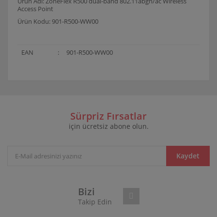
Ürün Adı: ZoneFlex R500 dual-band 802.11abgn/ac Wireless
Access Point
Ürün Kodu: 901-R500-WW00
EAN
:
901-R500-WW00
Bu ürünün fiyat bilgisi, resim, ürün açıklamalarında ve
diğer konularda yetersiz gördüğünüz noktaları öneri
Bu ürüne ilk yorumu siz yapın!
formunu kullanarak tarafımıza iletebilirsiniz.
Görüş ve önerileriniz için teşekkür ederiz.
Sürpriz Fırsatlar
için ücretsiz abone olun.
Yorum Yaz
Ürün resmi kalitesiz, bozuk veya görüntülenemiyor.
Ürün açıklamasında eksik bilgiler bulunuyor.
Ürün bilgilerinde hatalar bulunuyor.
Kaydet
Ürün fiyatı diğer sitelerden daha pahalı.
Bu ürüne benzer farklı alternatifler olmalı.
Bizi
Takip Edin