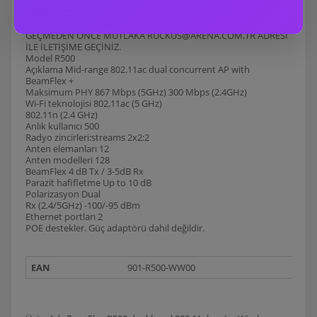
SUPPORT PAKETİ
SADECE CONTROLLER ÜZERİNE AÇILMALIDIR. BU GİBİ
DURUMLARDA SİPARİŞİ
GEÇMEDEN ÖNCE MUTLAKA RUCKUS@ARENA.COM.TR ADRESİ
İLE İLETİŞİME GEÇİNİZ.
Model R500
Açıklama Mid-range 802.11ac dual concurrent AP with
BeamFlex +
Maksimum PHY 867 Mbps (5GHz) 300 Mbps (2.4GHz)
Wi-Fi teknolojisi 802.11ac (5 GHz)
802.11n (2.4 GHz)
Anlık kullanıcı 500
Radyo zincirleri:streams 2x2:2
Anten elemanları 12
Anten modelleri 128
BeamFlex 4 dB Tx / 3-5dB Rx
Parazit hafifletme Up to 10 dB
Polarizasyon Dual
Rx (2.4/5GHz) -100/-95 dBm
Ethernet portları 2
POE destekler. Güç adaptörü dahil değildir.
EAN
901-R500-WW00