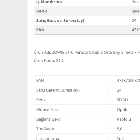
Işıklandırma
Yok
Renk
Siya
Satış Garanti Süresi (ay)
24
EAN
471
Ürün Adı: ZOWIE S1-C Paracord Kablo Orta Boy Simetrik H
Ürün Kodu: S1-C
EAN
:
4718755087
Satış Garanti Süresi (ay)
:
24
Renk
:
SIYAH
Mouse Türü
:
Optik
Bağlantı Şekli
:
Kablolu
Tuş Sayısı
:
5,0
Işıklandırma
:
Yok