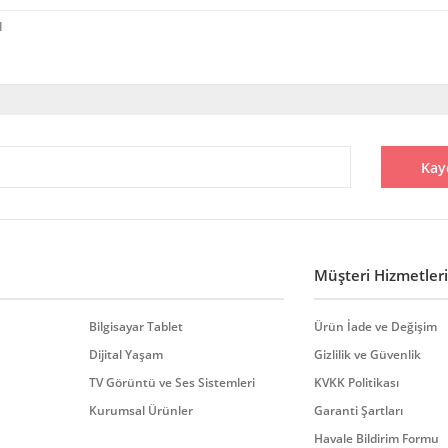
I
diğer konularda yetersiz gördüğünüz noktaları öneri formunu kullanarak tarafı
Bu ürüne ilk yorumu siz yapın!
Kay
Yorum Yaz
Müşteri Hizmetleri
Bilgisayar Tablet
Ürün İade ve Değişim
Dijital Yaşam
Gizlilik ve Güvenlik
TV Görüntü ve Ses Sistemleri
KVKK Politikası
Gönder
Kurumsal Ürünler
Garanti Şartları
Havale Bildirim Formu