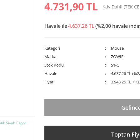
4.731,90 TL
Kdv Dahil (TEK Ç
Havale ile
4.637,26 TL
(%2,00 havale indir
Kategori
Mouse
Marka
ZOWIE
Stok Kodu
S1-C
Havale
4.637,26 TL (%2,
Fiyat
3.943,25 TL + K
Gelinc
Toptan Fiy