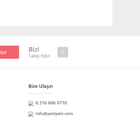
mıza iletebilirsiniz.
Bizi
det
Takip Edin
Bize Ulaşın
0 216 606 0710
info@yeniyeni.com