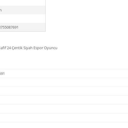
h
8755087691
afif 24 Çentik Siyah Espor Oyuncu
691