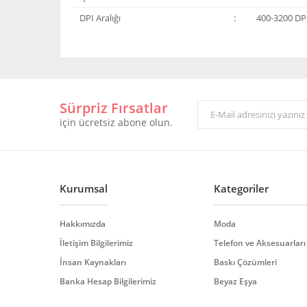
DPI Aralığı
:
400-3200 DP
Bu ürünün fiyat bilgisi, resim, ürün açıklamalarında ve 
Görüş ve önerileriniz için teşekkür ederiz.
Sürpriz Fırsatlar
Ürün resmi kalitesiz, bozuk veya görüntülenemiyor.
için ücretsiz abone olun.
Ürün açıklamasında eksik bilgiler bulunuyor.
Ürün bilgilerinde hatalar bulunuyor.
Ürün fiyatı diğer sitelerden daha pahalı.
Bu ürüne benzer farklı alternatifler olmalı.
Kurumsal
Kategoriler
Hakkımızda
Moda
İletişim Bilgilerimiz
Telefon ve Aksesuarları
İnsan Kaynakları
Baskı Çözümleri
Banka Hesap Bilgilerimiz
Beyaz Eşya