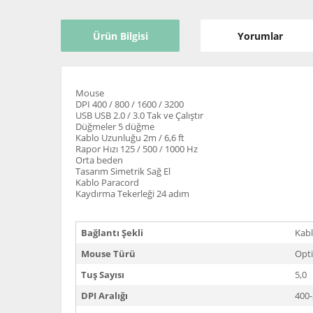
Ürün Bilgisi
Yorumlar
Mouse
DPI 400 / 800 / 1600 / 3200
USB USB 2.0 / 3.0 Tak ve Çalıştır
Düğmeler 5 düğme
Kablo Uzunluğu 2m / 6,6 ft
Rapor Hızı 125 / 500 / 1000 Hz
Orta beden
Tasarım Simetrik Sağ El
Kablo Paracord
Kaydırma Tekerleği 24 adım
Bağlantı Şekli
Kabl
Mouse Türü
Opt
Tuş Sayısı
5,0
DPI Aralığı
400-