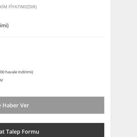
EKİM FİYATIMIZDIR)
imi)
00 havale indirimi)
DV
e Haber Ver
at Talep Formu