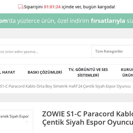
com
’da yüzlerce ürün, özel indirim
fırsatlarıyla
siz
TV, GÖRÜNTÜ VE SES
KURU
AL HAYAT
BASKI ÇÖZÜMLERİ
SİSTEMLERİ
ÜRÜN
S1-C Paracord Kablo Orta Boy Simetrik Hafif 24 Çentik Siyah Espor Oyuncu
ZOWIE S1-C Paracord Kablo
Çentik Siyah Espor Oyunc