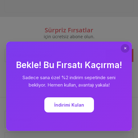
Sürpriz Fırsatlar
için ücretsiz abone olun.
Kaydet
Bizi
Takip Edin
Kurumsal