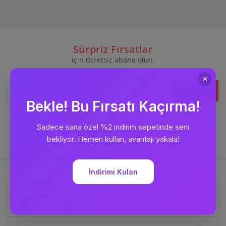
Sürpriz Fırsatlar
için ücretsiz abone olun.
Kaydet
Bizi
Takip Edin
Kurumsal