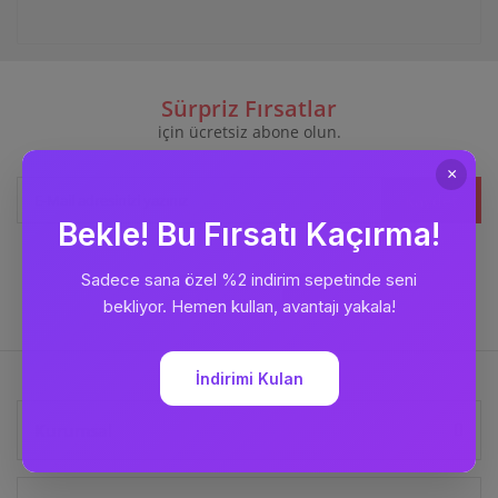
Sürpriz Fırsatlar
için ücretsiz abone olun.
Kaydet
Bizi
Takip Edin
Kurumsal