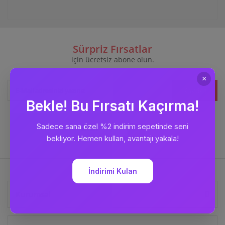
Sürpriz Fırsatlar
için ücretsiz abone olun.
Kaydet
Bizi
Takip Edin
Kurumsal