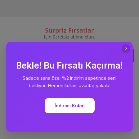
Sürpriz Fırsatlar
için ücretsiz abone olun.
Kaydet
Bizi
Takip Edin
Kurumsal