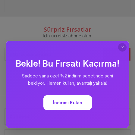
Sürpriz Fırsatlar
için ücretsiz abone olun.
Kaydet
Bizi
Takip Edin
Kurumsal