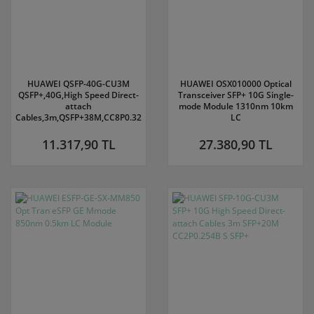
HUAWEI QSFP-40G-CU3M
HUAWEI OSX010000 Optical
QSFP+,40G,High Speed Direct-
Transceiver SFP+ 10G Single-
attach
mode Module 1310nm 10km
Cables,3m,QSFP+38M,CC8P0.32B(S),QSFP+
LC
11.317,90 TL
27.380,90 TL