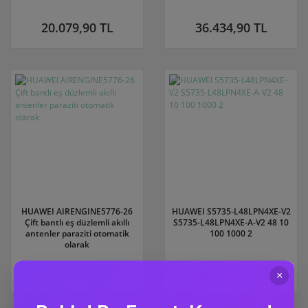
20.079,90 TL
36.434,90 TL
HUAWEI AIRENGINE5776-26
HUAWEI S5735-L48LPN4XE-V2
Çift bantlı eş düzlemli akıllı
S5735-L48LPN4XE-A-V2 48 10
antenler paraziti otomatik
100 1000 2
olarak
32.856,90 TL
120.473,90 TL