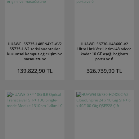
HUAWEI S5735-L48PN4XE-AV2
HUAWEI S6730-H48X6C-V2
S5735-L-V2 serisi anahtarlar
Ultra Hızlı Veri İletimi 48 adede
kurumsal kampüs ağ erişimi ve
kadar 10 GE aşağı bağlantı
masaüstüne
portu ve 6
139.822,90 TL
326.739,90 TL