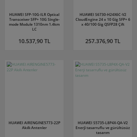
HUAWEI SFP-10G-ILR Optical
HUAWEI S6730-H24X6C-V2
Transceiver SFP+ 10G Single-
CloudEngine 24 x 10 Gig SFP+ 6
mode Module 1310nm 1.4km
x 40/100 Gig QSFP28 Çift
LC
10.537,90 TL
257.376,90 TL
297,SFP-
HUAWEI AIRENGINE5773-22P
HUAWEI S5735-L8P4X-QA-V2
Akıllı Antenler
Enerji tasarruflu ve gürültüsüz
tasarım