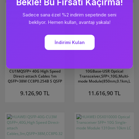
HUAWEI QSFP-40G-
HUAWEI SFP-10G-USR
CU1MQSFP+ 40G High Speed
10GBase-USR Optical
Direct-attach Cables 1m
Transceiver,SFP+,10G,Multi-
QSFP+38M CC8P0.254B S QSFP
mode Module(850nm,0.1km,L
9.126,90 TL
11.616,90 TL