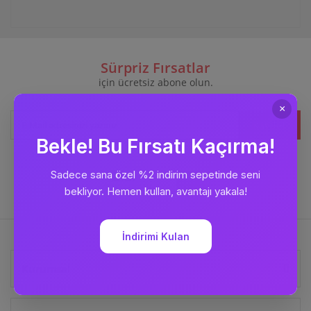
Sürpriz Fırsatlar
için ücretsiz abone olun.
Kaydet
Bizi
Takip Edin
Kurumsal