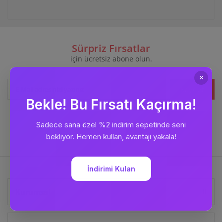
Sürpriz Fırsatlar
için ücretsiz abone olun.
Kaydet
Bizi
Takip Edin
Kurumsal