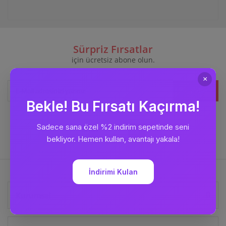
Sürpriz Fırsatlar
için ücretsiz abone olun.
Kaydet
Bizi
Takip Edin
Kurumsal