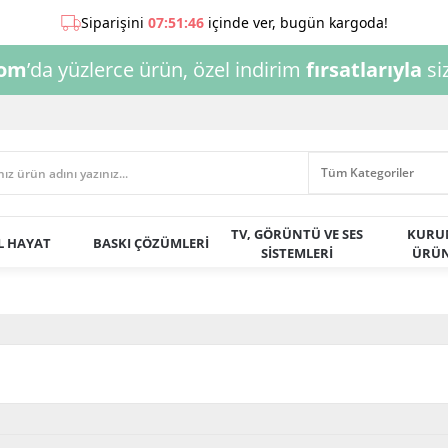
com
’da yüzlerce ürün, özel indirim
fırsatlarıyla
siz
TV, GÖRÜNTÜ VE SES
KURU
AL HAYAT
BASKI ÇÖZÜMLERİ
SİSTEMLERİ
ÜRÜN