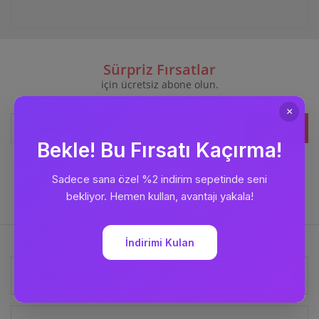
Sürpriz Fırsatlar
için ücretsiz abone olun.
Kaydet
Bizi
Takip Edin
Kurumsal