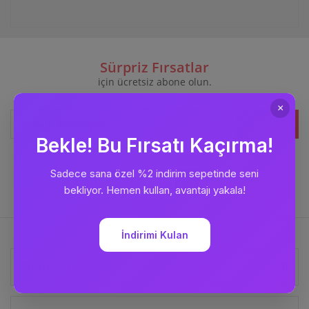
Sürpriz Fırsatlar
için ücretsiz abone olun.
Kaydet
Bizi
Takip Edin
Kurumsal