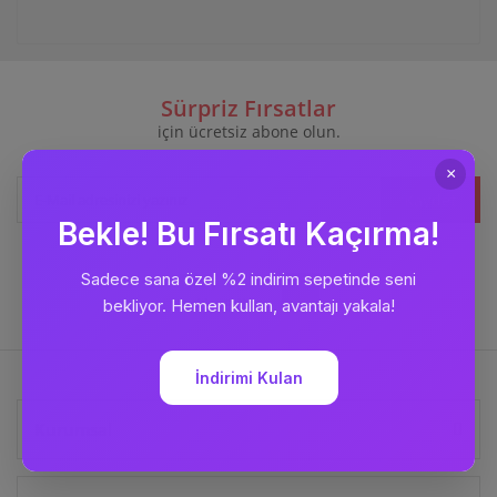
Sürpriz Fırsatlar
için ücretsiz abone olun.
Kaydet
Bizi
Takip Edin
Kurumsal