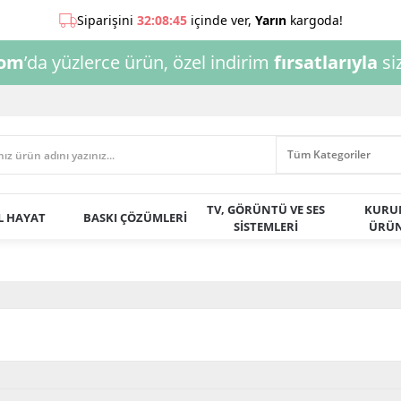
com
’da yüzlerce ürün, özel indirim
fırsatlarıyla
siz
TV, GÖRÜNTÜ VE SES
KURU
AL HAYAT
BASKI ÇÖZÜMLERİ
SİSTEMLERİ
ÜRÜN