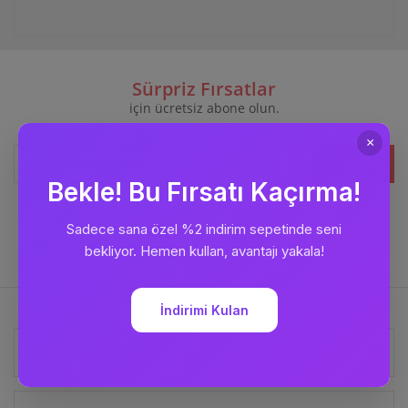
Sürpriz Fırsatlar
için ücretsiz abone olun.
Kaydet
Bizi
Takip Edin
Kurumsal