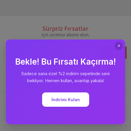
Sürpriz Fırsatlar
için ücretsiz abone olun.
Kaydet
Bizi
Takip Edin
Kurumsal