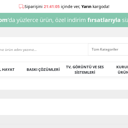
com
’da yüzlerce ürün, özel indirim
fırsatlarıyla
siz
TV, GÖRÜNTÜ VE SES
KURU
AL HAYAT
BASKI ÇÖZÜMLERİ
SİSTEMLERİ
ÜRÜN