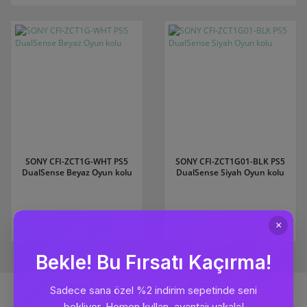
SONY CFI-ZCT1G-WHT PS5
SONY CFI-ZCT1G01-BLK PS5
DualSense Beyaz Oyun kolu
DualSense Siyah Oyun kolu
6.785,90 TL
6.785,90 TL
Sürpriz Fırsatlar