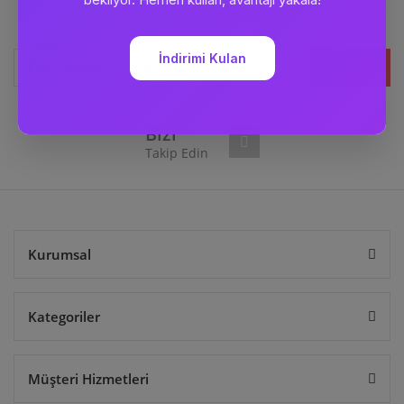
için ücretsiz abone olun.
Kaydet
Bizi
Takip Edin
Kurumsal
Kategoriler
Müşteri Hizmetleri