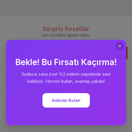
Sürpriz Fırsatlar
için ücretsiz abone olun.
Kaydet
Bizi
Takip Edin
Kurumsal